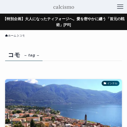
【特別企画】大人になったティフォージへ。愛を密やかに纏う「首元の戦
術」[PR]
ホーム
コモ
コモ
– tag –
インテル