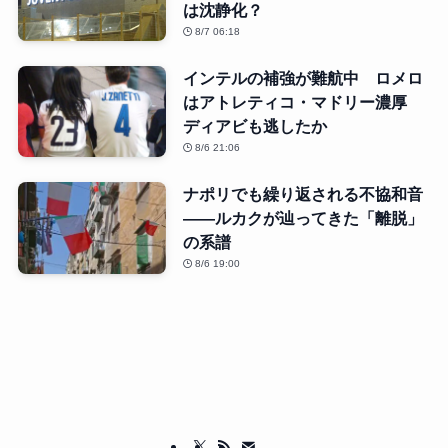
は沈静化？
8/7 06:18
インテルの補強が難航中 ロメロ
はアトレティコ・マドリー濃厚
ディアビも逃したか
8/6 21:06
ナポリでも繰り返される不協和音
――ルカクが辿ってきた「離脱」
の系譜
8/6 19:00