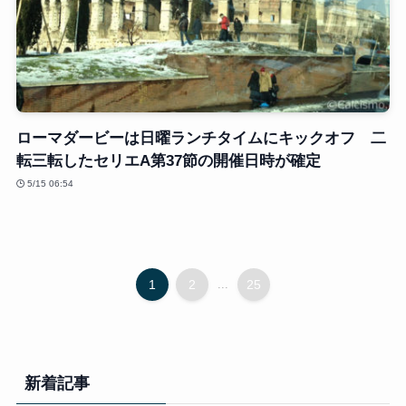
ローマダービーは日曜ランチタイムにキックオフ 二
転三転したセリエA第37節の開催日時が確定
5/15 06:54
1
2
...
25
新着記事