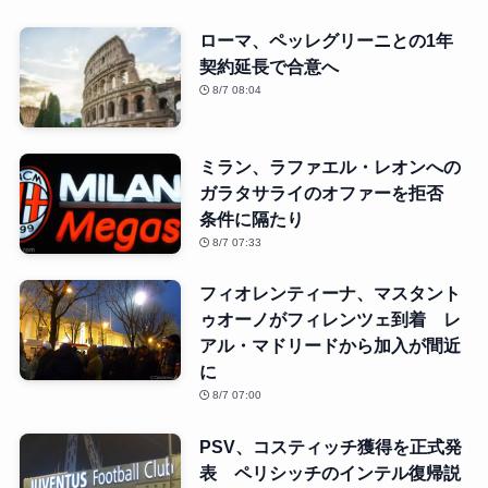
ローマ、ペッレグリーニとの1年
契約延長で合意へ
8/7 08:04
ミラン、ラファエル・レオンへの
ガラタサライのオファーを拒否
条件に隔たり
8/7 07:33
フィオレンティーナ、マスタント
ゥオーノがフィレンツェ到着 レ
アル・マドリードから加入が間近
に
8/7 07:00
PSV、コスティッチ獲得を正式発
表 ペリシッチのインテル復帰説