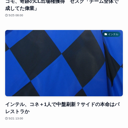
コモ、奇跡のCL出場権獲得 セスク「チーム全体で
成してた偉業」
5/25 08:00
インテル
インテル、コネ＋1人で中盤刷新？サイドの本命はパ
レストラか
5/21 13:00