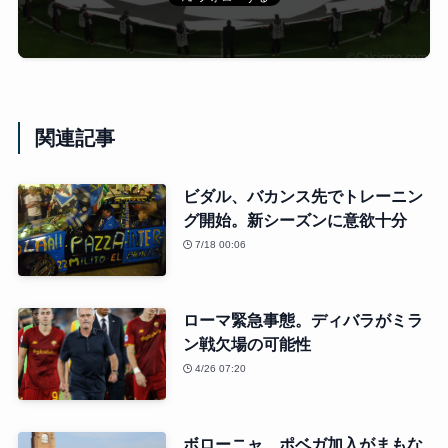
関連記事
ビダル、バカンス先でトレーニン
グ開始。新シーズンに意欲十分
7/18 00:06
ローマ緊急事態。ディバラがミラ
ン戦欠場の可能性
4/26 07:20
ボローニャ、ポベガ加入がまもな