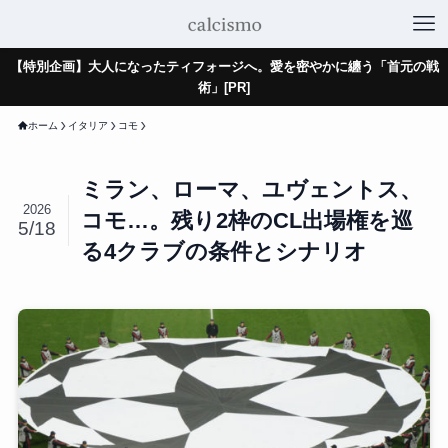
【特別企画】大人になったティフォージへ。愛を密やかに纏う「首元の戦
術」[PR]
ホーム
イタリア
コモ
ミラン、ローマ、ユヴェントス、
2026
コモ…。残り2枠のCL出場権を巡
5/18
る4クラブの条件とシナリオ