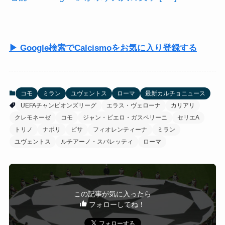
▶ Google検索でCalcismoをお気に入り登録する
コモ
ミラン
ユヴェントス
ローマ
最新カルチョニュース
UEFAチャンピオンズリーグ
エラス・ヴェローナ
カリアリ
クレモネーゼ
コモ
ジャン・ピエロ・ガスペリーニ
セリエA
トリノ
ナポリ
ピサ
フィオレンティーナ
ミラン
ユヴェントス
ルチアーノ・スパレッティ
ローマ
この記事が気に入ったら
フォローしてね！