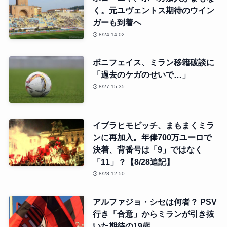
く。元ユヴェントス期待のウイン
ガーも到着へ
8/24 14:02
ボニフェイス、ミラン移籍破談に
「過去のケガのせいで…」
8/27 15:35
イブラヒモビッチ、まもまくミラ
ンに再加入。年俸700万ユーロで
決着、背番号は「9」ではなく
「11」？【8/28追記】
8/28 12:50
アルファジョ・シセは何者？ PSV
行き「合意」からミランが引き抜
いた期待の19歳