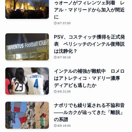
ゥオーノがフィレンツェ到着 レ
アル・マドリードから加入が間近
に
8/7 07:00
PSV、コスティッチ獲得を正式発
表 ペリシッチのインテル復帰説
は沈静化？
8/7 06:18
インテルの補強が難航中 ロメロ
はアトレティコ・マドリー濃厚
ディアビも逃したか
8/6 21:06
ナポリでも繰り返される不協和音
――ルカクが辿ってきた「離脱」
の系譜
8/6 19:00