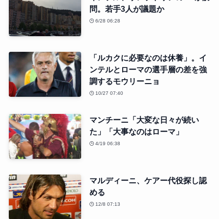
問。若手3人が議題か
6/28 06:28
「ルカクに必要なのは休養」。イ
ンテルとローマの選手層の差を強
調するモウリーニョ
10/27 07:40
マンチーニ「大変な日々が続い
た」「大事なのはローマ」
4/19 06:38
マルディーニ、ケアー代役探し認
める
12/8 07:13