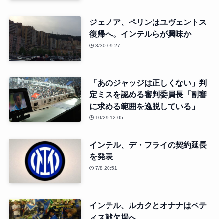
ジェノア、ペリンはユヴェントス
復帰へ。インテルらが興味か
3/30 09:27
「あのジャッジは正しくない」判
定ミスを認める審判委員長「副審
に求める範囲を逸脱している」
10/29 12:05
インテル、デ・フライの契約延長
を発表
7/8 20:51
インテル、ルカクとオナナはベテ
ィス戦欠場へ