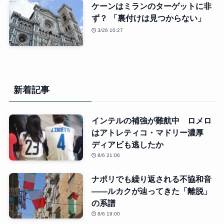
ケーンはミランのターゲットに非
ず？ 「裏付けは見つからない」
3/26 10:27
新着記事
インテルの補強が難航中 ロメロ
はアトレティコ・マドリー濃厚
ディアビも逃したか
8/6 21:06
ナポリでも繰り返される不協和音
――ルカクが辿ってきた「離脱」
の系譜
8/6 19:00