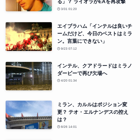
る」？ ライオラがEAを再攻撃
3/31 01:20
エイブラハム「インテルは良いチ
ームだけど、今日のベストはミラ
ン。言葉にできない」
9/23 07:12
インテル、クアドラードはミラノ
ダービーで再び欠場へ
4/20 01:34
ミラン、カルルはポジション変
更？ テオ・エルナンデスの控え
は？
8/26 14:01