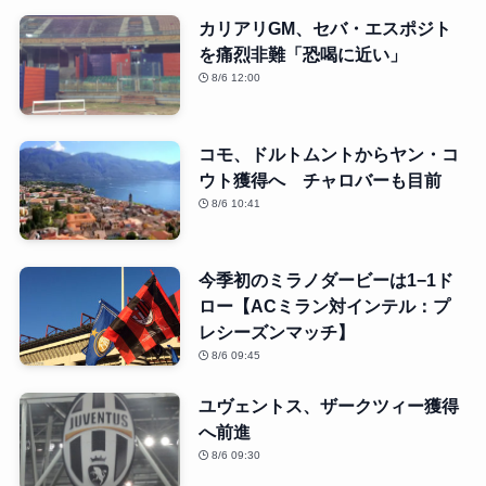
カリアリGM、セバ・エスポジト
を痛烈非難「恐喝に近い」
8/6 12:00
コモ、ドルトムントからヤン・コ
ウト獲得へ チャロバーも目前
8/6 10:41
今季初のミラノダービーは1−1ド
ロー【ACミラン対インテル：プ
レシーズンマッチ】
8/6 09:45
ユヴェントス、ザークツィー獲得
へ前進
8/6 09:30