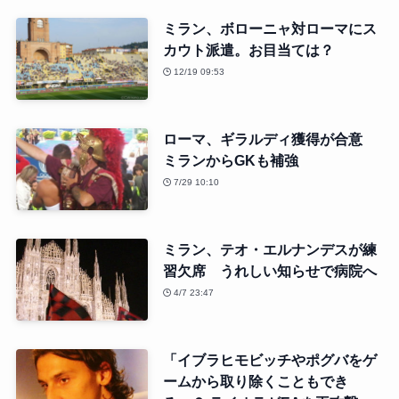
ミラン、ボローニャ対ローマにス
カウト派遣。お目当ては？
12/19 09:53
ローマ、ギラルディ獲得が合意
ミランからGKも補強
7/29 10:10
ミラン、テオ・エルナンデスが練
習欠席 うれしい知らせで病院へ
4/7 23:47
「イブラヒモビッチやポグバをゲ
ームから取り除くこともでき