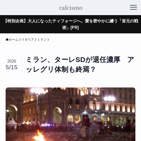
【特別企画】大人になったティフォージへ。愛を密やかに纏う「首元の戦
術」[PR]
ホーム
イタリア
ミラン
ミラン、ターレSDが退任濃厚 ア
2026
5/15
ッレグリ体制も終焉？