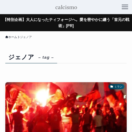
【特別企画】大人になったティフォージへ。愛を密やかに纏う「首元の戦
術」[PR]
ホーム
ジェノア
ジェノア
– tag –
ミラン