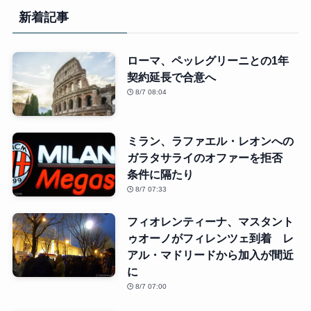
新着記事
ローマ、ペッレグリーニとの1年
契約延長で合意へ
8/7 08:04
ミラン、ラファエル・レオンへの
ガラタサライのオファーを拒否
条件に隔たり
8/7 07:33
フィオレンティーナ、マスタント
ゥオーノがフィレンツェ到着 レ
アル・マドリードから加入が間近
に
8/7 07:00