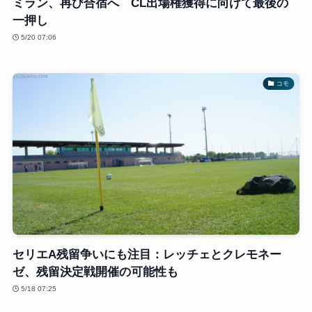
ミラン、再び合宿へ CL出場権獲得に向けて最後の
一押し
5/20 07:06
コモ
セリエA残留争いにも注目：レッチェとクレモネー
ゼ、残留決定戦開催の可能性も
5/18 07:25