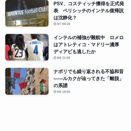
PSV、コスティッチ獲得を正式発
表 ペリシッチのインテル復帰説
は沈静化？
8/7 06:18
インテルの補強が難航中 ロメロ
はアトレティコ・マドリー濃厚
ディアビも逃したか
8/6 21:06
ナポリでも繰り返される不協和音
――ルカクが辿ってきた「離脱」
の系譜
8/6 19:00