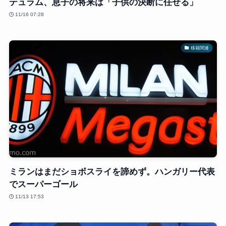
テュラム、息子の将来は「子供の決断に任せる」
11/16 07:28
移籍関連
ミランはまだショボスライを諦めず。ハンガリー代表
でスーパーゴール
11/13 17:53