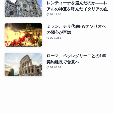
レンティーナを選んだのか――レ
アルの神童を呼んだイタリアの血
8/7 12:00
ミラン、チリ代表FWオソリオへ
の関心が再燃
8/7 10:53
ローマ、ペッレグリーニとの1年
契約延長で合意へ
8/7 08:04