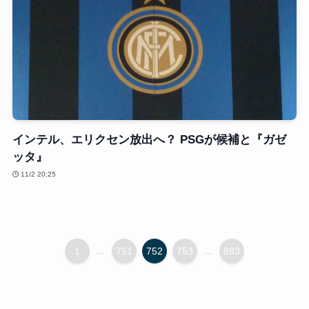
インテル、エリクセン放出へ？ PSGが候補と『ガゼ
ッタ』
11/2 20:25
1
...
751
752
753
...
883