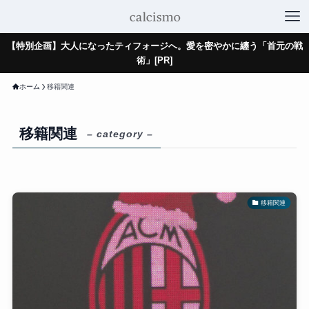
【特別企画】大人になったティフォージへ。愛を密やかに纏う「首元の戦
術」[PR]
ホーム
移籍関連
移籍関連
– category –
移籍関連