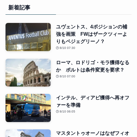
新着記事
ユヴェントス、4ポジションの補
強を画策 FWはザークツィーよ
りもペジェグリーノ？
8/10 07:30
ローマ、ロドリゴ・モラ獲得なる
か ポルトは条件変更を要求？
8/10 07:00
インテル、ディアビ獲得へ再オフ
ァーを準備
8/10 06:05
マスタントゥオーノはなぜフィオ