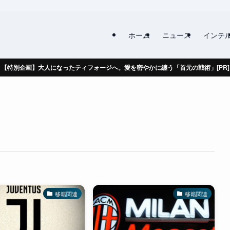
ホーム
ニュース
インテ
【特別企画】大人になったティフォージへ。愛を密やかに纏う「首元の戦術」[PR]
移籍関連
移籍関連