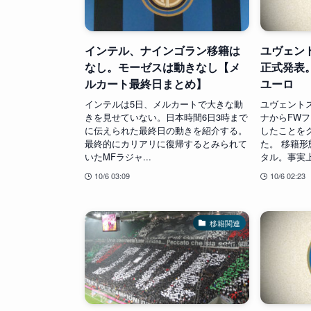
インテル、ナインゴラン移籍は
ユヴェン
なし。モーゼスは動きなし【メ
正式発表。
ルカート最終日まとめ】
ユーロ
インテルは5日、メルカートで大きな動
ユヴェント
きを見せていない。日本時間6日3時まで
ナからFW
に伝えられた最終日の動きを紹介する。
したことを
最終的にカリアリに復帰するとみられて
た。 移籍形
いたMFラジャ...
タル。事実上
10/6 03:09
10/6 02:23
移籍関連