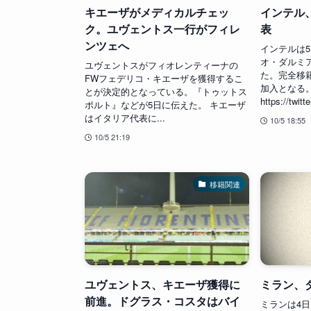
キエーザがメディカルチェッ
インテル
ク。ユヴェントス一行がフィレ
表
ンツェへ
インテルは
オ・ダルミ
ユヴェントスがフィオレンティーナの
た。完全移
FWフェデリコ・キエーザを獲得するこ
加入となる
とが決定的となっている。『トゥットス
https://twitt
ポルト』などが5日に伝えた。 キエーザ
はイタリア代表に...
10/5 18:55
10/5 21:19
移籍関連
ユヴェントス、キエーザ獲得に
ミラン、
前進。ドグラス・コスタはバイ
ミランは4