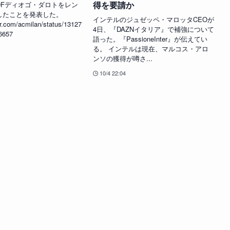
得を要請か
DFディオゴ・ダロトをレン
したことを発表した。
インテルのジュゼッペ・マロッタCEOが
ter.com/acmilan/status/13127
4日、『DAZNイタリア』で補強について
6657
語った。『PassioneInter』が伝えてい
る。 インテルは現在、マルコス・アロ
ンソの獲得が噂さ...
10/4 22:04