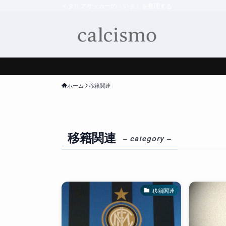
イタリアサッカーの「いま」を整理する
ホーム
移籍関連
移籍関連
– category –
移籍関連