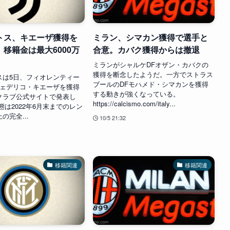
トス、キエーザ獲得を
ミラン、シマカン獲得で選手と
移籍金は最大6000万
合意。カバク獲得からは撤退
ミランがシャルケDFオザン・カバクの
獲得を断念したようだ。一方でストラス
スは5日、フィオレンティー
ブールのDFモハメド・シマカンを獲得
フェデリコ・キエーザを獲得
する動きが強くなっている。
クラブ公式サイトで発表し
https://calcismo.com/italy...
態は2022年6月末までのレン
の完全...
10/5 21:32
移籍関連
移籍関連