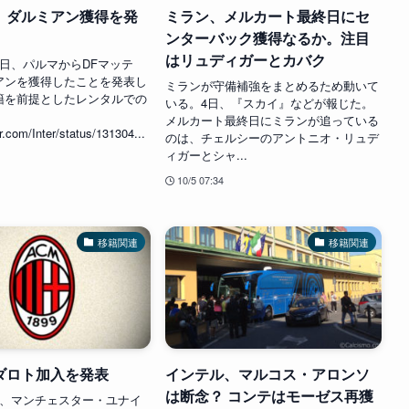
、ダルミアン獲得を発
ミラン、メルカート最終日にセ
ンターバック獲得なるか。注目
はリュディガーとカバク
5日、パルマからDFマッテ
アンを獲得したことを発表し
ミランが守備補強をまとめるため動いて
籍を前提としたレンタルでの
いる。4日、『スカイ』などが報じた。
。
メルカート最終日にミランが追っている
er.com/Inter/status/131304...
のは、チェルシーのアントニオ・リュデ
ィガーとシャ...
10/5 07:34
移籍関連
移籍関連
ダロト加入を発表
インテル、マルコス・アロンソ
は断念？ コンテはモーゼス再獲
日、マンチェスター・ユナイ