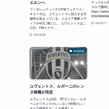
エルンへ
テッドから
タルで獲得
フィオレンティーナのFWフェデリコ・
https://twit
キエーザは、ユヴェントスに加入する可
5550368096
能性が高まっている。イタリア複数メデ
ィアが4日に報じた。 ユヴェントスはこ
10/4 23:11
の日、FWドグラ...
10/5 06:55
移籍関連
ユヴェントス、ルガーニのレン
ヌ移籍が決定
ユヴェントスは3日、DFダニエレ・ルガ
ーニがフランスのレンヌに1年間のレン
タルで移籍することを発表した。