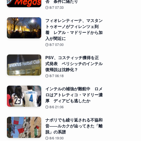
否 条件に隔たり
8/7 07:33
フィオレンティーナ、マスタン
トゥオーノがフィレンツェ到
着 レアル・マドリードから加
入が間近に
8/7 07:00
PSV、コスティッチ獲得を正
式発表 ペリシッチのインテル
復帰説は沈静化？
8/7 06:18
インテルの補強が難航中 ロメ
ロはアトレティコ・マドリー濃
厚 ディアビも逃したか
8/6 21:06
ナポリでも繰り返される不協和
音――ルカクが辿ってきた「離
脱」の系譜
8/6 19:00