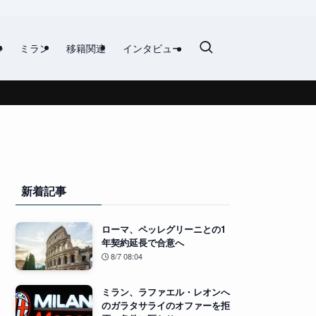
ル
ミラン
移籍関連
インタビュー
新着記事
ローマ、ペッレグリーニとの1
年契約延長で合意へ
8/7 08:04
ミラン、ラファエル・レオンへ
のガラタサライのオファーを拒