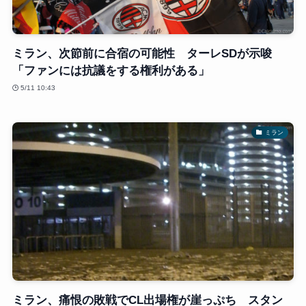
ミラン、次節前に合宿の可能性 ターレSDが示唆
「ファンには抗議をする権利がある」
5/11 10:43
ミラン
ミラン、痛恨の敗戦でCL出場権が崖っぷち スタン