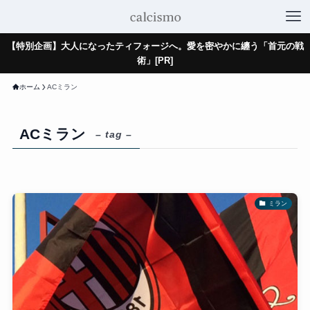
【特別企画】大人になったティフォージへ。愛を密やかに纏う「首元の戦
術」[PR]
ホーム
ACミラン
ACミラン
– tag –
ミラン