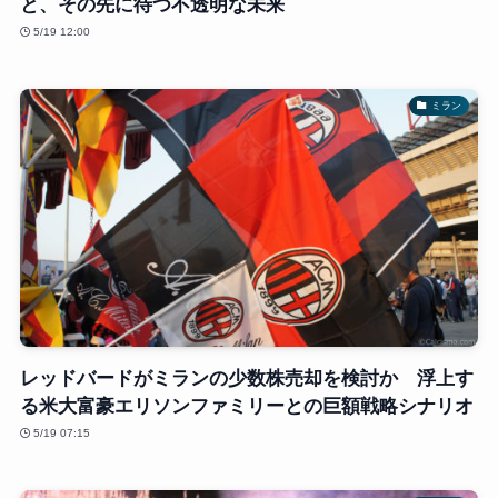
と、その先に待つ不透明な未来
5/19 12:00
ミラン
レッドバードがミランの少数株売却を検討か 浮上す
る米大富豪エリソンファミリーとの巨額戦略シナリオ
5/19 07:15