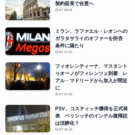
契約延長で合意へ
8/7 08:04
ミラン、ラファエル・レオンへの
ガラタサライのオファーを拒否
条件に隔たり
8/7 07:33
フィオレンティーナ、マスタント
ゥオーノがフィレンツェ到着 レ
アル・マドリードから加入が間近
に
8/7 07:00
PSV、コスティッチ獲得を正式発
表 ペリシッチのインテル復帰説
は沈静化？
8/7 06:18