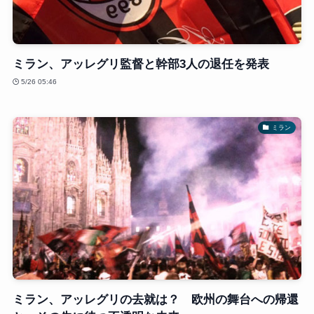
ミラン、アッレグリ監督と幹部3人の退任を発表
5/26 05:46
ミラン
ミラン、アッレグリの去就は？ 欧州の舞台への帰還