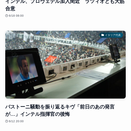
インテル、プロヴェデル加入間近 ラツィオとも大筋
合意
6/18 08:00
イタリア代表
バストーニ騒動を振り返るキヴ「前日のあの発言
が…」インテル指揮官の後悔
6/12 20:00