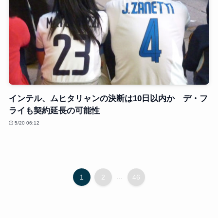
インテル、ムヒタリャンの決断は10日以内か デ・フ
ライも契約延長の可能性
5/20 06:12
1
2
...
46