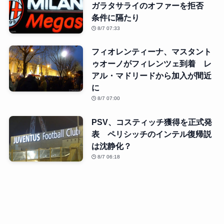
ガラタサライのオファーを拒否
条件に隔たり
8/7 07:33
フィオレンティーナ、マスタント
ゥオーノがフィレンツェ到着 レ
アル・マドリードから加入が間近
に
8/7 07:00
PSV、コスティッチ獲得を正式発
表 ペリシッチのインテル復帰説
は沈静化？
8/7 06:18