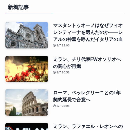
新着記事
マスタントゥオーノはなぜフィオ
レンティーナを選んだのか――レ
アルの神童を呼んだイタリアの血
8/7 12:00
ミラン、チリ代表FWオソリオへ
の関心が再燃
8/7 10:53
ローマ、ペッレグリーニとの1年
契約延長で合意へ
8/7 08:04
ミラン、ラファエル・レオンへの