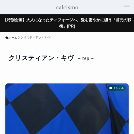
【特別企画】大人になったティフォージへ。愛を密やかに纏う「首元の戦
術」[PR]
ホーム
クリスティアン・キヴ
クリスティアン・キヴ
– tag –
インテル