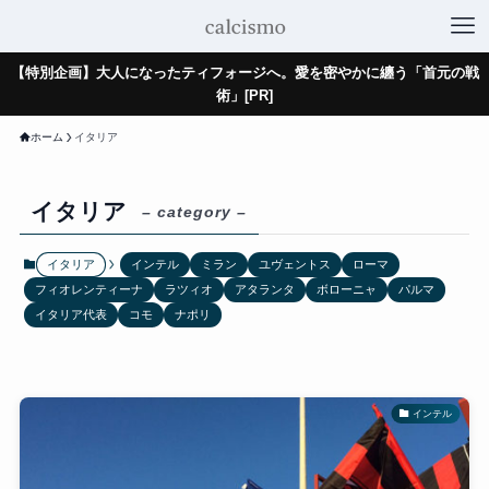
【特別企画】大人になったティフォージへ。愛を密やかに纏う「首元の戦
術」[PR]
ホーム
イタリア
イタリア
– category –
イタリア
インテル
ミラン
ユヴェントス
ローマ
フィオレンティーナ
ラツィオ
アタランタ
ボローニャ
パルマ
イタリア代表
コモ
ナポリ
インテル