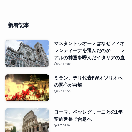
新着記事
マスタントゥオーノはなぜフィオ
レンティーナを選んだのか――レ
アルの神童を呼んだイタリアの血
8/7 12:00
ミラン、チリ代表FWオソリオへ
の関心が再燃
8/7 10:53
ローマ、ペッレグリーニとの1年
契約延長で合意へ
8/7 08:04