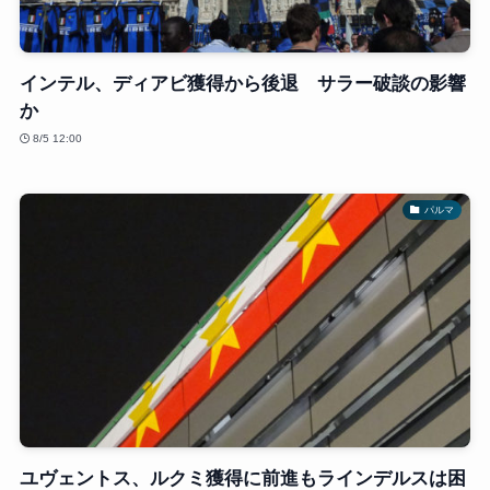
インテル、ディアビ獲得から後退 サラー破談の影響
か
8/5 12:00
パルマ
ユヴェントス、ルクミ獲得に前進もラインデルスは困