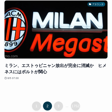
アタランタ
ミラン、エストゥピニャン放出が完全に消滅か ヒメ
ネスにはポルトが関心
8/5 07:00
1
2
3
...
1752