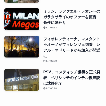
ミラン、ラファエル・レオンへの
ガラタサライのオファーを拒否
条件に隔たり
8/7 07:33
フィオレンティーナ、マスタント
ゥオーノがフィレンツェ到着 レ
アル・マドリードから加入が間近
に
8/7 07:00
PSV、コスティッチ獲得を正式発
表 ペリシッチのインテル復帰説
は沈静化？
8/7 06:18