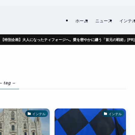
ホーム
ニュース
インテ
【特別企画】大人になったティフォージへ。愛を密やかに纏う「首元の戦術」[PR]
– tag –
インテル
インテル