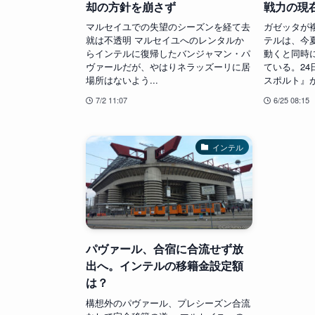
却の方針を崩さず
戦力の現
マルセイユでの失望のシーズンを経て去
ガゼッタが
就は不透明 マルセイユへのレンタルか
テルは、今
らインテルに復帰したバンジャマン・パ
動くと同時
ヴァールだが、やはりネラッズーリに居
ている。2
場所はないよう...
スポルト』が各
7/2 11:07
6/25 08:15
インテル
パヴァール、合宿に合流せず放
出へ。インテルの移籍金設定額
は？
構想外のパヴァール、プレシーズン合流