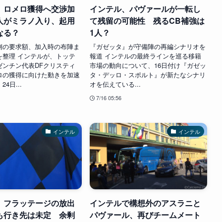
、ロメロ獲得へ交渉加
インテル、パヴァールが一転し
人がミラノ入り、起用
て残留の可能性 残るCB補強は
なる？
1人？
側の要求額、加入時の布陣ま
『ガゼッタ』が守備陣の再編シナリオを
を整理 インテルが、トッテ
報道 インテルの最終ラインを巡る移籍
ゼンチン代表DFクリスティ
市場の動向について、16日付け『ガゼッ
ロの獲得に向けた動きを加速
タ・デッロ・スポルト』が新たなシナリ
4日...
オを伝えている...
7/16 05:56
インテル
インテル
、フラッテージの放出
インテルで構想外のアスラニと
も行き先は未定 余剰
パヴァール、再びチームメート