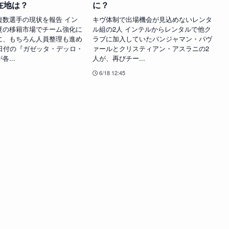
在地は？
に？
複数選手の現状を報告 イン
キヴ体制で出場機会が見込めないレンタ
夏の移籍市場でチーム強化に
ル組の2人 インテルからレンタルで他ク
に、もちろん人員整理も進め
ラブに加入していたバンジャマン・パヴ
4日付の『ガゼッタ・デッロ・
ァールとクリスティアン・アスラニの2
...
人が、再びチー...
6/18 12:45