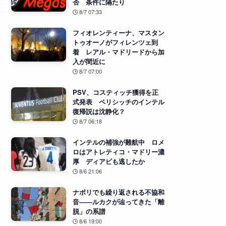
否 条件に隔たり
8/7 07:33
フィオレンティーナ、マスタン
トゥオーノがフィレンツェ到
着 レアル・マドリードから加
入が間近に
8/7 07:00
PSV、コスティッチ獲得を正
式発表 ペリシッチのインテル
復帰説は沈静化？
8/7 06:18
インテルの補強が難航中 ロメ
ロはアトレティコ・マドリー濃
厚 ディアビも逃したか
8/6 21:06
ナポリでも繰り返される不協和
音――ルカクが辿ってきた「離
脱」の系譜
8/6 19:00