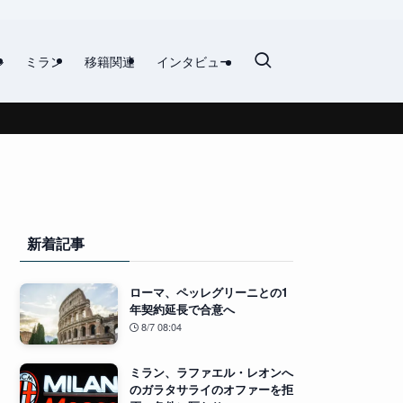
ル
ミラン
移籍関連
インタビュー
新着記事
ローマ、ペッレグリーニとの1
年契約延長で合意へ
8/7 08:04
ミラン、ラファエル・レオンへ
のガラタサライのオファーを拒