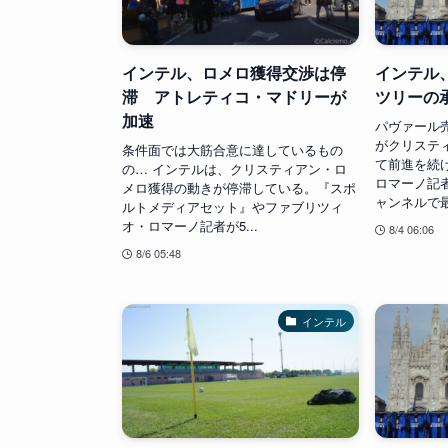
インテル、ロメロ獲得交渉は停
インテル
滞 アトレティコ・マドリーが
ツリーの
加速
パヴァール
がクリステ
条件面では大筋合意に達しているもの
て前進を続
の… インテルは、クリスティアン・ロ
ロマーノ記者
メロ獲得の動きが停滞している。『スポ
ャンネルで最
ルトメディアセット』やファブリツィ
オ・ロマーノ記者が5...
8/4 06:06
8/6 05:48
インテル