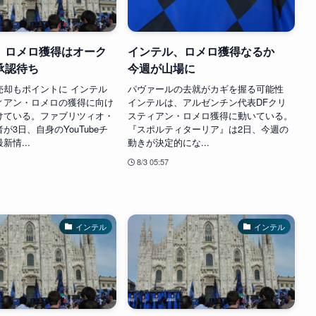
、ロメロ獲得はオーク
インテル、ロメロ獲得なるか
承認待ち
今週が山場に
売却もポイントに インテル
パヴァールの去就がカギを握る可能性
ィアン・ロメロの獲得に向け
インテルは、アルゼンチン代表DFクリ
けている。ファブリツィオ・
スティアン・ロメロ獲得に動いている。
が3日、自身のYouTubeチ
『スポルティターリア』は2日、今週の
新情...
動きが決定的にな...
8/3 05:57
インテル
インテル