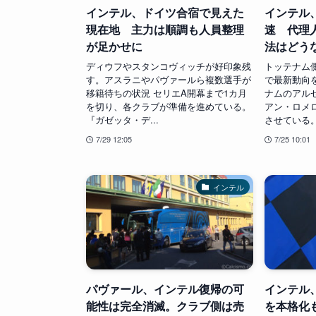
インテル、ドイツ合宿で見えた
インテル
現在地 主力は順調も人員整理
速 代理
が足かせに
法はどう
ディウフやスタンコヴィッチが好印象残
トッテナム
す。アスラニやパヴァールら複数選手が
で最新動向
移籍待ちの状況 セリエA開幕まで1カ月
ナムのアル
を切り、各クラブが準備を進めている。
アン・ロメ
『ガゼッタ・デ...
させている。2
7/29 12:05
7/25 10:01
インテル
パヴァール、インテル復帰の可
インテル
能性は完全消滅。クラブ側は売
を本格化