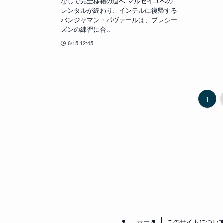
なしで完全移籍の道へ マルセイユへの
レンタルが終わり、インテルに復帰する
バンジャマン・パヴァールは、プレシー
ズンの練習に合...
6/15 12:45
1
ホーム
このサイトについ