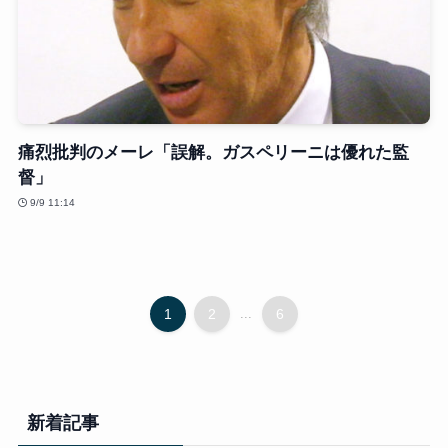
痛烈批判のメーレ「誤解。ガスペリーニは優れた監
督」
9/9 11:14
1
2
...
6
新着記事