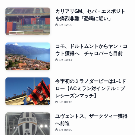
カリアリGM、セバ・エスポジト
を痛烈非難「恐喝に近い」
8/6 12:00
コモ、ドルトムントからヤン・コ
ウト獲得へ チャロバーも目前
8/6 10:41
今季初のミラノダービーは1−1ド
ロー【ACミラン対インテル：プ
レシーズンマッチ】
8/6 09:45
ユヴェントス、ザークツィー獲得
へ前進
8/6 09:30