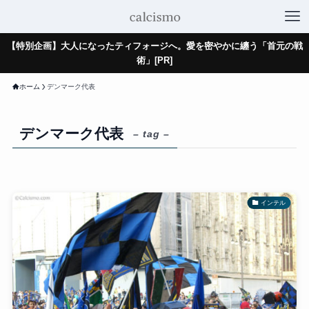
【特別企画】大人になったティフォージへ。愛を密やかに纏う「首元の戦
術」[PR]
ホーム
デンマーク代表
デンマーク代表
– tag –
インテル