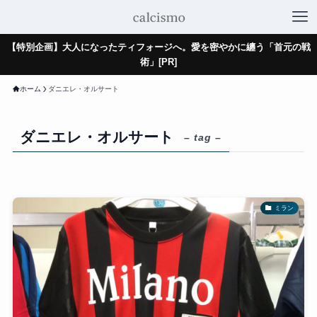
【特別企画】大人になったティフォージへ。愛を密やかに纏う「首元の戦
術」[PR]
ホーム
ダニエレ・オルサート
ダニエレ・オルサート
– tag –
ミラン