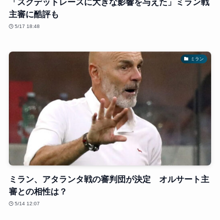
「スクデットレースに大きな影響を与えた」ミラン戦
主審に酷評も
5/17 18:48
ミラン
ミラン、アタランタ戦の審判団が決定 オルサート主
審との相性は？
5/14 12:07