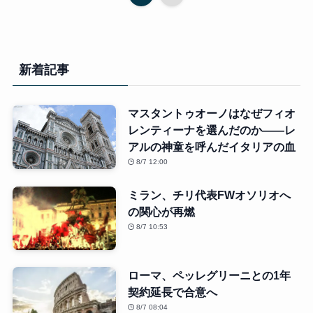
新着記事
マスタントゥオーノはなぜフィオ
レンティーナを選んだのか――レ
アルの神童を呼んだイタリアの血
8/7 12:00
ミラン、チリ代表FWオソリオへ
の関心が再燃
8/7 10:53
ローマ、ペッレグリーニとの1年
契約延長で合意へ
8/7 08:04