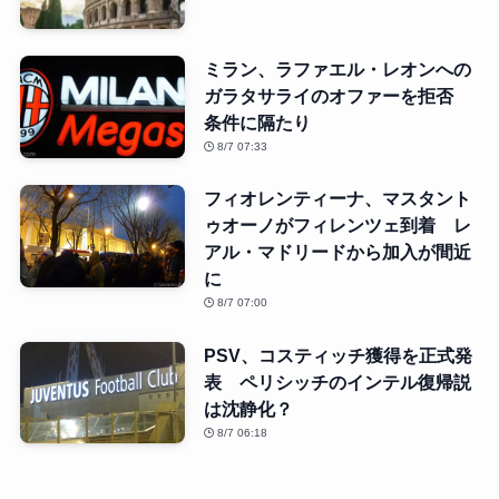
ミラン、ラファエル・レオンへの
ガラタサライのオファーを拒否
条件に隔たり
8/7 07:33
フィオレンティーナ、マスタント
ゥオーノがフィレンツェ到着 レ
アル・マドリードから加入が間近
に
8/7 07:00
PSV、コスティッチ獲得を正式発
表 ペリシッチのインテル復帰説
は沈静化？
8/7 06:18