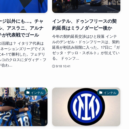
ージ以外にも…。チャ
インテル、ドゥンフリースの契
ル、アスラニ、アルナ
約延長はミラノダービー後か
チが代表戦でゴール
今年の契約延長交渉はひと段落 インテ
ルのデンゼル・ドゥンフリースは、契約
の活躍は？ イタリア代表は
延長が秒読み段階に入った。17日に『ガ
FAネーションズリーグでイス
ゼッタ・デッロ・スポルト』が伝えてい
4−1で勝利した。フェデリ
る。 ドゥンフ...
ルコのクロスにダヴィデ・フ
合わ...
9/18 10:41
インテル
インテル