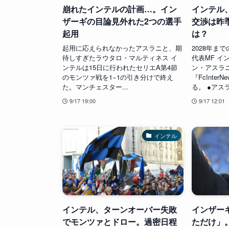
崩れたインテルの計画…。イン
インテル
ザーギの目論見外れた2つの選手
交渉は昨
起用
は？
起用に応えられなかったアスラニと、期
2028年ま
待しすぎたラウタロ・マルティネス イ
代表MF イ
ンテルは15日に行われたセリエA第4節
ン・アスラ
のモンツァ戦を1−1の引き分けで終え
『FcInte
た。マンチェスター...
る。 ●アスラ
9/17 19:00
9/17 12:01
インテル
インテル、ターンオーバー失敗
インザー
でモンツァとドロー。過密日程
ただけ」