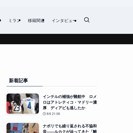
ル
ミラン
移籍関連
インタビュー
新着記事
インテルの補強が難航中 ロメ
ロはアトレティコ・マドリー濃
厚 ディアビも逃したか
8/6 21:06
ナポリでも繰り返される不協和
音――ルカクが辿ってきた「離