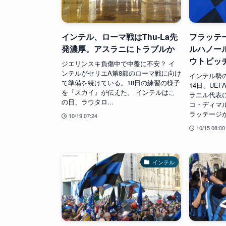
インテル、ローマ戦はThu-La先
フラッテ
発濃厚。アスラニにトラブルか
ルハノー
ウトビッ
ジエリンスキ負傷中で中盤に不安？ イ
ンテルがセリエA第8節のローマ戦に向け
インテル勢
て準備を続けている。18日の練習の様子
14日、UE
を『スカイ』が伝えた。 インテルはこ
ラエル代表に
の日、ラウタロ...
コ・ディマ
ラッテージが
10/19 07:24
10/15 08:00
インテル