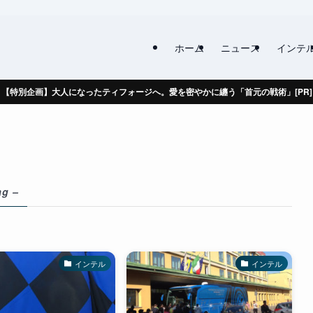
ホーム
ニュース
インテ
【特別企画】大人になったティフォージへ。愛を密やかに纏う「首元の戦術」[PR]
ag –
インテル
インテル