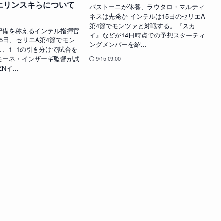
エリンスキらについて
バストーニが休養、ラウタロ・マルティ
ネスは先発か インテルは15日のセリエA
第4節でモンツァと対戦する。『スカ
守備を称えるインテル指揮官
イ』などが14日時点での予想スターティ
5日、セリエA第4節でモン
ングメンバーを紹...
、1−1の引き分けで試合を
モーネ・インザーギ監督が試
9/15 09:00
Nイ...