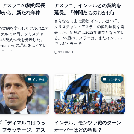
、アスラニの契約延長
アスラニ、インテルとの契約を
季から。新たな年俸
延長。「仲間たちのおかげ」
さらなる向上に意欲 インテルは16日、
クリスチャン・アスラニの契約延長を発
での契約を交わしたアルバニア
表した。新契約は2028年までとなってい
ンテルは16日、クリスチャ
る。 22歳のアスラニは、まだインテル
ニの契約延長を発表した。
でレギュラーで...
rNews』がその詳細を伝えてい
ニ、イ...
9/17 06:31
インテル
インテル
ギ「ディマルコはつっ
インテル、モンツァ戦のターン
。フラッテージ、アス
オーバーはどの程度？