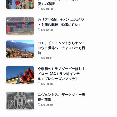
脱」の系譜
8/6 19:00
カリアリGM、セバ・エスポジ
トを痛烈非難「恐喝に近い」
8/6 12:00
コモ、ドルトムントからヤン・
コウト獲得へ チャロバーも目
前
8/6 10:41
今季初のミラノダービーは1−1
ドロー【ACミラン対インテ
ル：プレシーズンマッチ】
8/6 09:45
ユヴェントス、ザークツィー獲
得へ前進
8/6 09:30