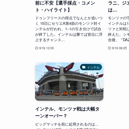
前に不安【選手採点・コメン
ラニ、ジ
ト・ハイライト】
は…
ドゥンフリースの得点でなんとか追いつ
モンツァの
く 15日にセリエA第4節のモンツァ対イ
インテルは1
ンテルが行われ、1−1の引き分けで試合
ツァと対戦し
が終了した。インテルは勝てば首位に浮
終えた。シ
上するチャンス...
合後、『DAZ
9/16 12:00
9/16 06:25
インテル
インテル、モンツァ戦は大幅タ
ーンオーバー？
ビッグマッチを前に起用されるのは…