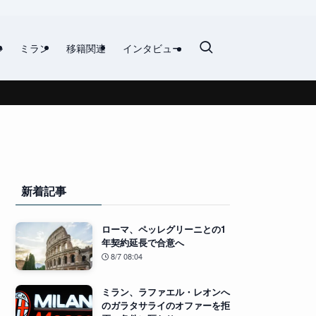
ル
ミラン
移籍関連
インタビュー
新着記事
ローマ、ペッレグリーニとの1
年契約延長で合意へ
8/7 08:04
ミラン、ラファエル・レオンへ
のガラタサライのオファーを拒