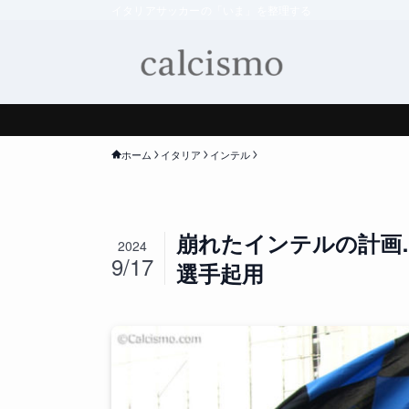
イタリアサッカーの「いま」を整理する
ホーム
イタリア
インテル
崩れたインテルの計画
2024
9/17
選手起用