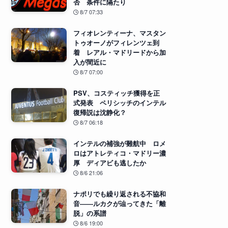
否 条件に隔たり
8/7 07:33
フィオレンティーナ、マスタン
トゥオーノがフィレンツェ到
着 レアル・マドリードから加
入が間近に
8/7 07:00
PSV、コスティッチ獲得を正
式発表 ペリシッチのインテル
復帰説は沈静化？
8/7 06:18
インテルの補強が難航中 ロメ
ロはアトレティコ・マドリー濃
厚 ディアビも逃したか
8/6 21:06
ナポリでも繰り返される不協和
音――ルカクが辿ってきた「離
脱」の系譜
8/6 19:00