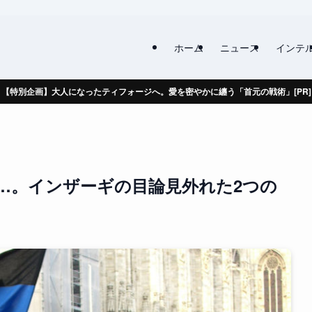
ホーム
ニュース
インテ
【特別企画】大人になったティフォージへ。愛を密やかに纏う「首元の戦術」[PR]
…。インザーギの目論見外れた2つの