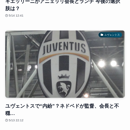
キエッリーニがアニェッリ会長とランチ 今後の選択
肢は？
5/14 12:41
ユヴェントス
ユヴェントスで“内紛”？ネドベドが監督、会長と不
穏…
5/13 22:12