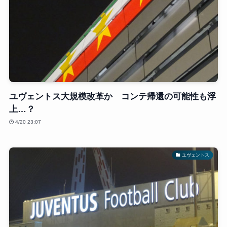
ユヴェントス大規模改革か コンテ帰還の可能性も浮
上…？
4/20 23:07
ユヴェントス