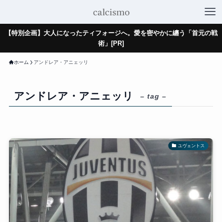
【特別企画】大人になったティフォージへ。愛を密やかに纏う「首元の戦
術」[PR]
ホーム
アンドレア・アニェッリ
アンドレア・アニェッリ
– tag –
ユヴェントス