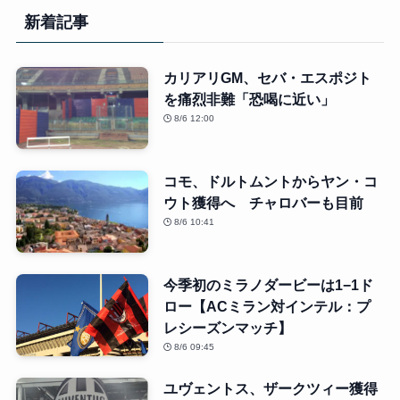
新着記事
カリアリGM、セバ・エスポジト
を痛烈非難「恐喝に近い」
8/6 12:00
コモ、ドルトムントからヤン・コ
ウト獲得へ チャロバーも目前
8/6 10:41
今季初のミラノダービーは1−1ド
ロー【ACミラン対インテル：プ
レシーズンマッチ】
8/6 09:45
ユヴェントス、ザークツィー獲得