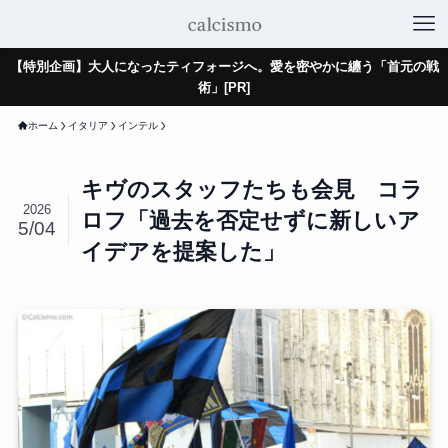
【特別企画】大人になったティフォージへ。愛を密やかに纏う「首元の戦
術」[PR]
ホーム
イタリア
インテル
キヴのスタッフたちも会見 コラ
2026
ロフ「過去を否定せずに新しいア
5/04
イデアを提案した」