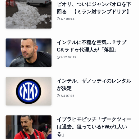
ピオリ、ついにジャンパオロを下
回る…【ミラン対サンプドリア】
1/7 08:14
インテルに不穏な空気…？サブ
GKラドゥ代理人が「落胆」
2/12 07:19
インテル、ザノッティのレンタル
が決定
7/4 07:35
イブラヒモビッチ「ザークツィー
は過去。狙っているFWが1人い
る」