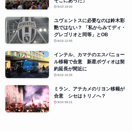
そこにあった」
8/10 19:00
ユヴェントスに必要なのは鈴木彩
艶ではない？ 「私からみてディ・
グレゴリオと同等」とOB
8/10 12:05
インテル、カマテのエスパニョー
ル移籍で合意 新星ボヴィオは契
約延長が間近に
8/10 10:35
ミラン、アテカメのリヨン移籍が
合意 シセはトリノへ？
8/10 09:21