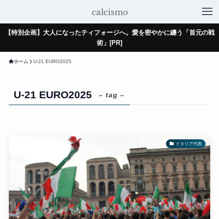
【特別企画】大人になったティフォージへ。愛を密やかに纏う「首元の戦
術」[PR]
ホーム
U-21 EURO2025
U-21 EURO2025
– tag –
イタリア代表