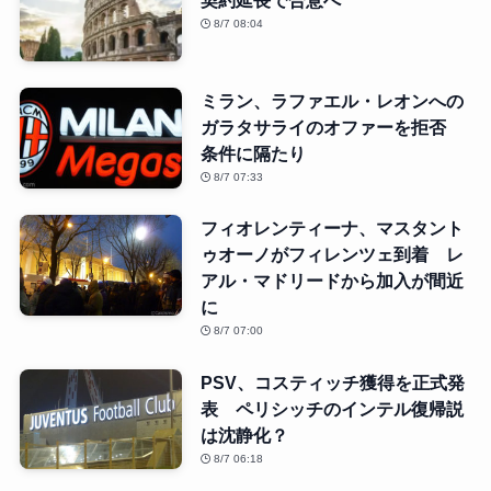
契約延長で合意へ
8/7 08:04
ミラン、ラファエル・レオンへの
ガラタサライのオファーを拒否
条件に隔たり
8/7 07:33
フィオレンティーナ、マスタント
ゥオーノがフィレンツェ到着 レ
アル・マドリードから加入が間近
に
8/7 07:00
PSV、コスティッチ獲得を正式発
表 ペリシッチのインテル復帰説
は沈静化？
8/7 06:18