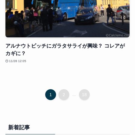
アルナウトビッチにガラタサライが興味？ コレアが
カギに？
11/28 12:05
1
2
...
18
新着記事