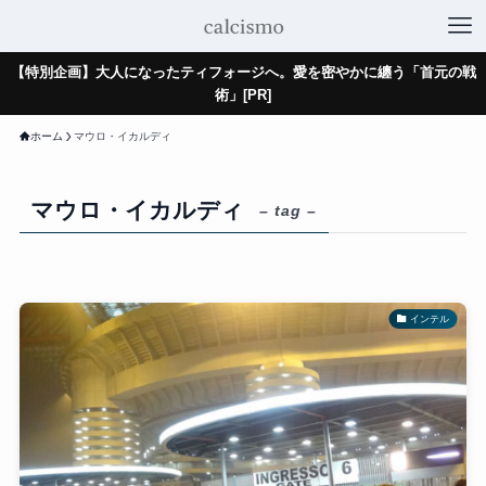
【特別企画】大人になったティフォージへ。愛を密やかに纏う「首元の戦
術」[PR]
ホーム
マウロ・イカルディ
マウロ・イカルディ
– tag –
インテル