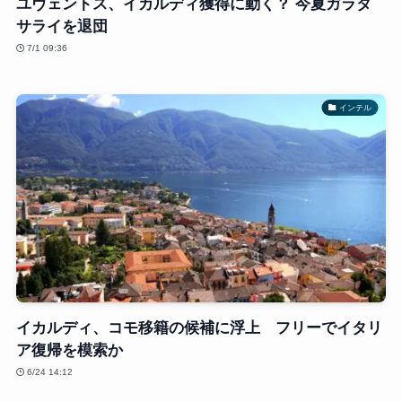
ユヴェントス、イカルディ獲得に動く？ 今夏ガラタ
サライを退団
7/1 09:36
インテル
イカルディ、コモ移籍の候補に浮上 フリーでイタリ
ア復帰を模索か
6/24 14:12