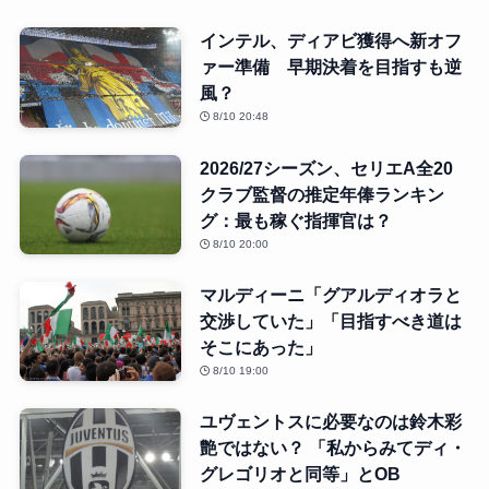
インテル、ディアビ獲得へ新オフ
ァー準備 早期決着を目指すも逆
風？
8/10 20:48
2026/27シーズン、セリエA全20
クラブ監督の推定年俸ランキン
グ：最も稼ぐ指揮官は？
8/10 20:00
マルディーニ「グアルディオラと
交渉していた」「目指すべき道は
そこにあった」
8/10 19:00
ユヴェントスに必要なのは鈴木彩
艶ではない？ 「私からみてディ・
グレゴリオと同等」とOB