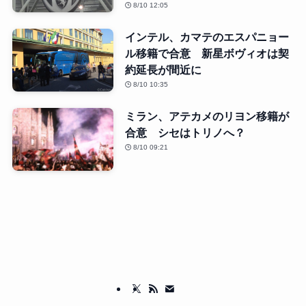
8/10 12:05
インテル、カマテのエスパニョー
ル移籍で合意 新星ボヴィオは契
約延長が間近に
8/10 10:35
ミラン、アテカメのリヨン移籍が
合意 シセはトリノへ？
8/10 09:21