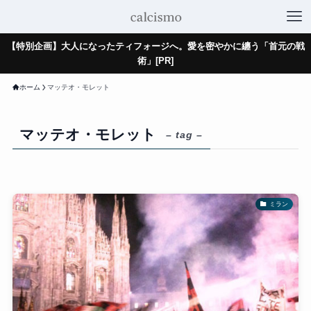
【特別企画】大人になったティフォージへ。愛を密やかに纏う「首元の戦
術」[PR]
ホーム
マッテオ・モレット
マッテオ・モレット
– tag –
ミラン