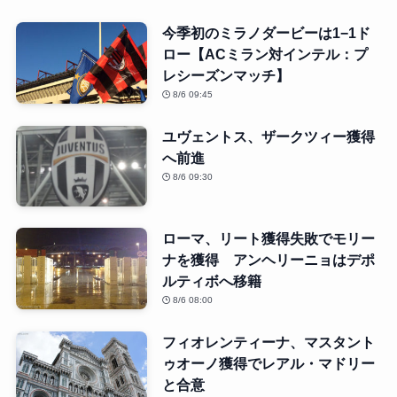
今季初のミラノダービーは1−1ド
ロー【ACミラン対インテル：プ
レシーズンマッチ】
8/6 09:45
ユヴェントス、ザークツィー獲得
へ前進
8/6 09:30
ローマ、リート獲得失敗でモリー
ナを獲得 アンヘリーニョはデポ
ルティボへ移籍
8/6 08:00
フィオレンティーナ、マスタント
ゥオーノ獲得でレアル・マドリー
と合意