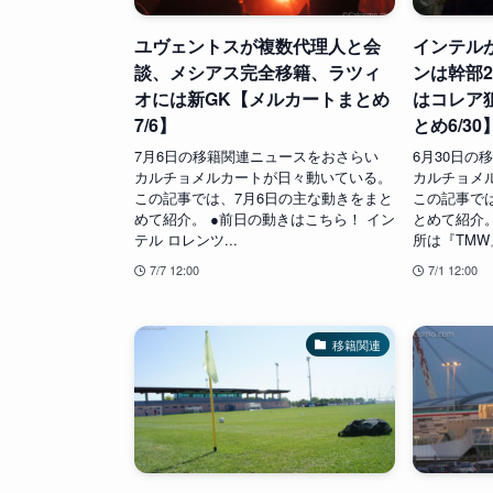
ユヴェントスが複数代理人と会
インテル
談、メシアス完全移籍、ラツィ
ンは幹部
オには新GK【メルカートまとめ
はコレア
7/6】
とめ6/30
7月6日の移籍関連ニュースをおさらい
6月30日の
カルチョメルカートが日々動いている。
カルチョメ
この記事では、7月6日の主な動きをまと
この記事では
めて紹介。 ●前日の動きはこちら！ イン
とめて紹介
テル ロレンツ...
所は『TMW』
7/7 12:00
7/1 12:00
移籍関連