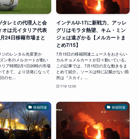
がタレミの代理人と会
インテルU-17に新戦力、アッレ
ィオは元イタリア代表
グリはモラタ熱望、キム・ミン
1月24日移籍市場まと
ジェは遠ざかる【メルカートま
とめ7/15】
リジのレンタル先変更か
7月15日の移籍関連ニュースをおさらい
4シーズン冬のメルカートが動い
カルチョメルカートが日々動いている。
リア時間2月1日20時の市場
この記事では、7月15日の主な動きをま
いてきて、より活発になって
とめて紹介。ソースは特に記載がない箇
日のセ...
所は『スカイ』...
7/16 12:00
移籍関連
移籍関連