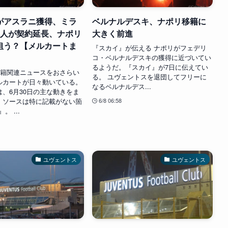
がアスラニ獲得、ミラ
ベルナルデスキ、ナポリ移籍に
2人が契約延長、ナポリ
大きく前進
狙う？【メルカートま
『スカイ』が伝える ナポリがフェデリ
】
コ・ベルナルデスキの獲得に近づいてい
るようだ。『スカイ』が7日に伝えてい
移籍関連ニュースをおさらい
る。 ユヴェントスを退団してフリーに
ルカートが日々動いている。
なるベルナルデス...
、6月30日の主な動きをま
。ソースは特に記載がない箇
6/8 06:58
。 ...
ユヴェントス
ユヴェントス