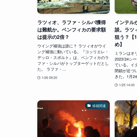
ラツィオ、ラファ・シルバ獲得
インテル
は難航か。ベンフィカの要求額
談。ラツ
は提示の2倍？
狙う？【
め】
ウイング補強は誰に？ ラツィオがウイ
ング補強に動いている。『コッリエレ・
ミランはオ
デッロ・スポルト』は、ベンフィカのラ
2023/2
ファ・シルバがトップターゲットだとし
ている。イタ
た。 ラファ・...
閉鎖が近づ
きた。1月24
1/26 09:20
1/25 14:00
移籍関連