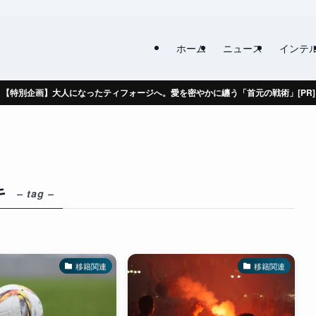
ホーム
ニュース
インテ
【特別企画】大人になったティフォージへ。愛を密やかに纏う「首元の戦術」[PR]
キ
– tag –
移籍関連
移籍関連