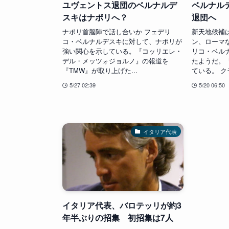
ユヴェントス退団のベルナルデ
ベルナル
スキはナポリへ？
退団へ
ナポリ首脳陣で話し合いか フェデリ
新天地候補
コ・ベルナルデスキに対して、ナポリが
ン、ローマ
強い関心を示している。『コッリエレ・
リコ・ベル
デル・メッツォジョルノ』の報道を
たようだ。『
『TMW』が取り上げた...
ている。 クラ
5/27 02:39
5/20 06:50
イタリア代表
イタリア代表、バロテッリが約3
年半ぶりの招集 初招集は7人