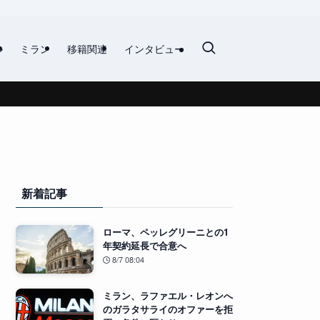
ル
ミラン
移籍関連
インタビュー
新着記事
ローマ、ペッレグリーニとの1
年契約延長で合意へ
8/7 08:04
ミラン、ラファエル・レオンへ
のガラタサライのオファーを拒