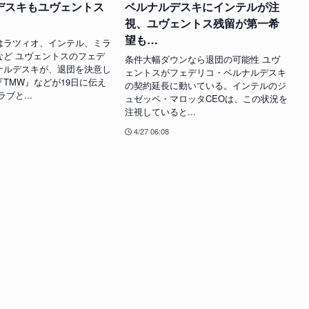
デスキもユヴェントス
ベルナルデスキにインテルが注
視、ユヴェントス残留が第一希
望も…
はラツィオ、インテル、ミラ
など ユヴェントスのフェデ
条件大幅ダウンなら退団の可能性 ユヴ
ナルデスキが、退団を決意し
ェントスがフェデリコ・ベルナルデスキ
TMW』などが19日に伝え
の契約延長に動いている。インテルのジ
ブと...
ュゼッペ・マロッタCEOは、この状況を
注視していると...
4/27 06:08