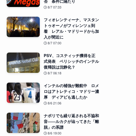
否 条件に隔たり
8/7 07:33
フィオレンティーナ、マスタン
トゥオーノがフィレンツェ到
着 レアル・マドリードから加
入が間近に
8/7 07:00
PSV、コスティッチ獲得を正
式発表 ペリシッチのインテル
復帰説は沈静化？
8/7 06:18
インテルの補強が難航中 ロメ
ロはアトレティコ・マドリー濃
厚 ディアビも逃したか
8/6 21:06
ナポリでも繰り返される不協和
音――ルカクが辿ってきた「離
脱」の系譜
8/6 19:00