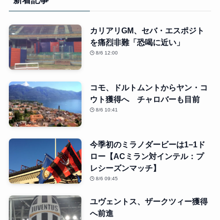
新着記事
カリアリGM、セバ・エスポジト
を痛烈非難「恐喝に近い」
8/6 12:00
コモ、ドルトムントからヤン・コ
ウト獲得へ チャロバーも目前
8/6 10:41
今季初のミラノダービーは1−1ド
ロー【ACミラン対インテル：プ
レシーズンマッチ】
8/6 09:45
ユヴェントス、ザークツィー獲得
へ前進