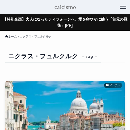
【特別企画】大人になったティフォージへ。愛を密やかに纏う「首元の戦
術」[PR]
ホーム
ニクラス・フュルクルク
ニクラス・フュルクルク
– tag –
インテル