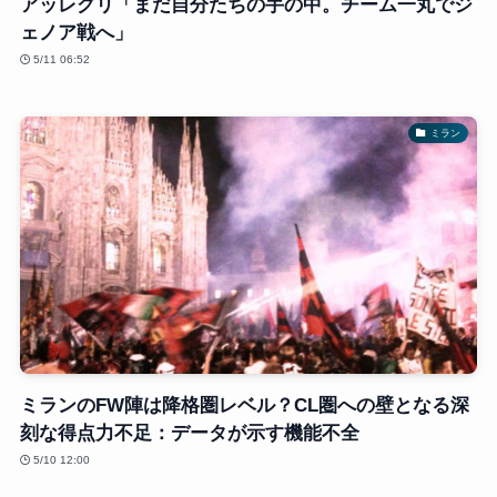
アッレグリ「まだ自分たちの手の中。チーム一丸でジ
ェノア戦へ」
5/11 06:52
ミラン
ミランのFW陣は降格圏レベル？CL圏への壁となる深
刻な得点力不足：データが示す機能不全
5/10 12:00