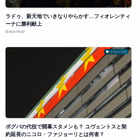
ラドゥ、新天地でいきなりやらかす…フィオレンティ
ーナに勝利献上
8/15 05:42
ユヴェントス
ポグバの代役で開幕スタメンも？ ユヴェントスと契
約延長のニコロ・ファジョーリとは何者？