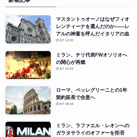
新着記事
マスタントゥオーノはなぜフィオ
レンティーナを選んだのか――レ
アルの神童を呼んだイタリアの血
8/7 12:00
ミラン、チリ代表FWオソリオへ
の関心が再燃
8/7 10:53
ローマ、ペッレグリーニとの1年
契約延長で合意へ
8/7 08:04
ミラン、ラファエル・レオンへの
ガラタサライのオファーを拒否