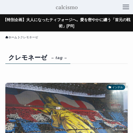
【特別企画】大人になったティフォージへ。愛を密やかに纏う「首元の戦
術」[PR]
ホーム
クレモネーゼ
クレモネーゼ
– tag –
インテル