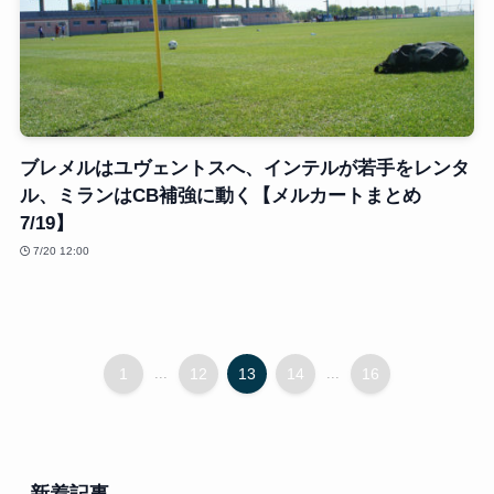
ブレメルはユヴェントスへ、インテルが若手をレンタ
ル、ミランはCB補強に動く【メルカートまとめ
7/19】
7/20 12:00
1
...
12
13
14
...
16