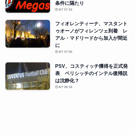
条件に隔たり
8/7 07:33
フィオレンティーナ、マスタント
ゥオーノがフィレンツェ到着 レ
アル・マドリードから加入が間近
に
8/7 07:00
PSV、コスティッチ獲得を正式発
表 ペリシッチのインテル復帰説
は沈静化？
8/7 06:18