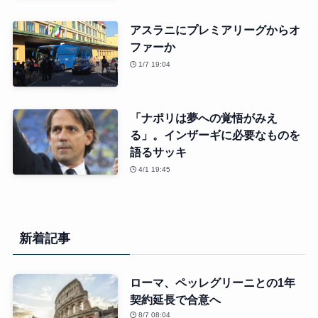
アスラニにプレミアリーグからオ
ファーか
1/7 19:04
「ナポリは夢への覚悟がみえ
る」。インザーギに必要なものを
語るサッキ
4/1 19:45
新着記事
ローマ、ペッレグリーニとの1年
契約延長で合意へ
8/7 08:04