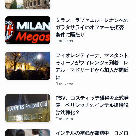
ミラン、ラファエル・レオンへの
ガラタサライのオファーを拒否
条件に隔たり
8/7 07:33
フィオレンティーナ、マスタント
ゥオーノがフィレンツェ到着 レ
アル・マドリードから加入が間近
に
8/7 07:00
PSV、コスティッチ獲得を正式発
表 ペリシッチのインテル復帰説
は沈静化？
8/7 06:18
インテルの補強が難航中 ロメロ