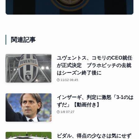
関連記事
ユヴェントス、コモリのCEO就任
が正式決定 ブラホビッチの去就
はシーズン終了後に
11/12 06:45
インザーギ、判定に激怒「3-1のは
ずだ」【動画付き】
1/8 07:27
ビダル、得点の少なさは気にせず