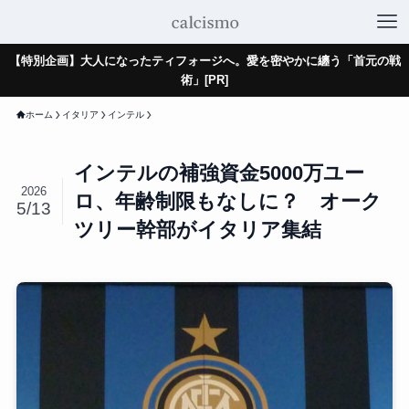
【特別企画】大人になったティフォージへ。愛を密やかに纏う「首元の戦
術」[PR]
ホーム
イタリア
インテル
インテルの補強資金5000万ユー
2026
ロ、年齢制限もなしに？ オーク
5/13
ツリー幹部がイタリア集結