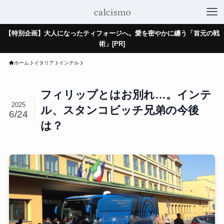
【特別企画】大人になったティフォージへ。愛を密やかに纏う「首元の戦
術」[PR]
ホーム
イタリア
インテル
フィリップとはお別れ…。インテ
2025
ル、スタンコビッチ兄弟の今後
6/24
は？