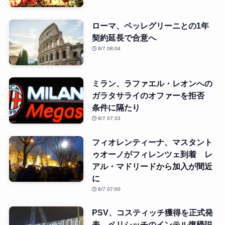
ローマ、ペッレグリーニとの1年
契約延長で合意へ
8/7 08:04
ミラン、ラファエル・レオンへの
ガラタサライのオファーを拒否
条件に隔たり
8/7 07:33
フィオレンティーナ、マスタント
ゥオーノがフィレンツェ到着 レ
アル・マドリードから加入が間近
に
8/7 07:00
PSV、コスティッチ獲得を正式発
表 ペリシッチのインテル復帰説