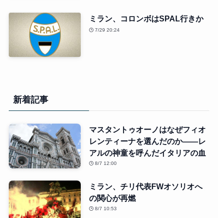
ミラン、コロンボはSPAL行きか
7/29 20:24
新着記事
マスタントゥオーノはなぜフィオ
レンティーナを選んだのか――レ
アルの神童を呼んだイタリアの血
8/7 12:00
ミラン、チリ代表FWオソリオへ
の関心が再燃
8/7 10:53