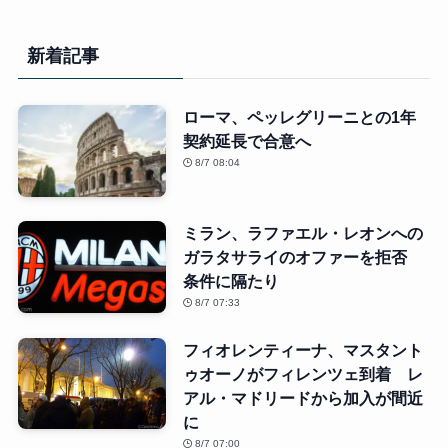
新着記事
ローマ、ペッレグリーニとの1年
契約延長で合意へ
8/7 08:04
ミラン、ラファエル・レオンへの
ガラタサライのオファーを拒否
条件に隔たり
8/7 07:33
フィオレンティーナ、マスタント
ゥオーノがフィレンツェ到着 レ
アル・マドリードから加入が間近
に
8/7 07:00