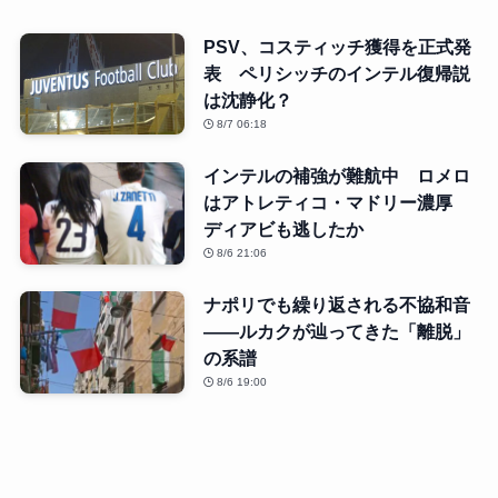
PSV、コスティッチ獲得を正式発
表 ペリシッチのインテル復帰説
は沈静化？
8/7 06:18
インテルの補強が難航中 ロメロ
はアトレティコ・マドリー濃厚
ディアビも逃したか
8/6 21:06
ナポリでも繰り返される不協和音
――ルカクが辿ってきた「離脱」
の系譜
8/6 19:00