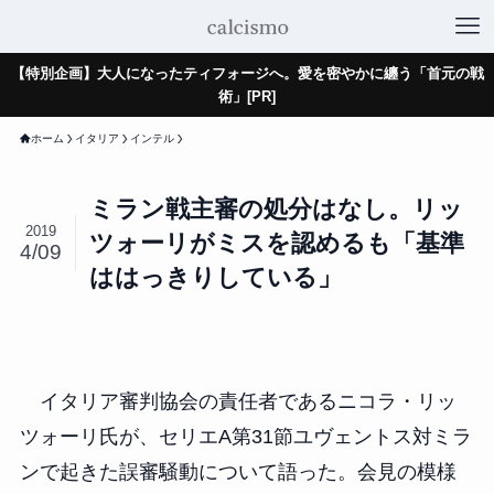
【特別企画】大人になったティフォージへ。愛を密やかに纏う「首元の戦
術」[PR]
ホーム
イタリア
インテル
ミラン戦主審の処分はなし。リッ
2019
ツォーリがミスを認めるも「基準
4/09
ははっきりしている」
イタリア審判協会の責任者であるニコラ・リッ
ツォーリ氏が、セリエA第31節ユヴェントス対ミラ
ンで起きた誤審騒動について語った。会見の模様