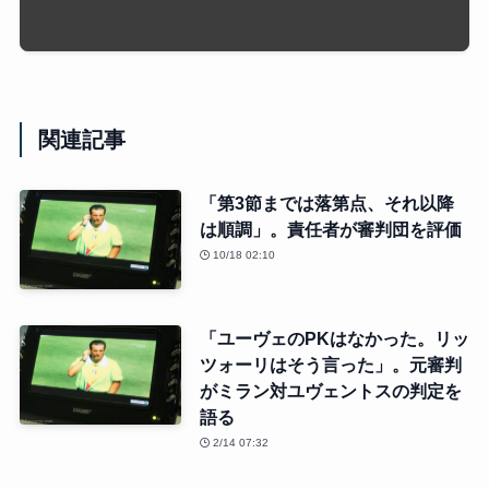
関連記事
「第3節までは落第点、それ以降
は順調」。責任者が審判団を評価
10/18 02:10
「ユーヴェのPKはなかった。リッ
ツォーリはそう言った」。元審判
がミラン対ユヴェントスの判定を
語る
2/14 07:32