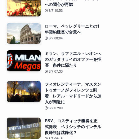
への関心が再燃
8/7 10:53
ローマ、ペッレグリーニとの1
年契約延長で合意へ
8/7 08:04
ミラン、ラファエル・レオンへ
のガラタサライのオファーを拒
否 条件に隔たり
8/7 07:33
フィオレンティーナ、マスタン
トゥオーノがフィレンツェ到
着 レアル・マドリードから加
入が間近に
8/7 07:00
PSV、コスティッチ獲得を正
式発表 ペリシッチのインテル
復帰説は沈静化？
8/7 06:18