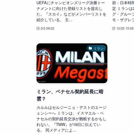
UEFAにチャンピオンズリーグ決勝トー
節：日本時間
ナメントに向けた登録リストを提出し
定 ミランは
た。『スカイ』などがメンバーリストを
グ・グルー
紹介している。 主...
モ・ザグレブ
2/3 09:02
10/25 15:09
ミラン
ミラン、ベナセル契約延長に暗
雲？
カルルはセルジーニョ・デストのエージ
ェンシーへ ミランは、イスマエル・ベ
ナセルの契約延長交渉が難航するかもし
れない。『TMW』が19日に伝えてい
る。 同メディアによ...