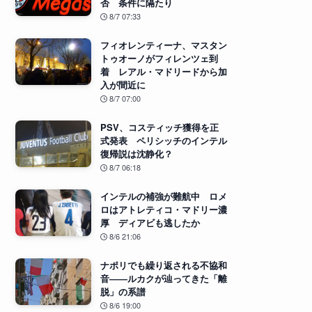
否 条件に隔たり
8/7 07:33
フィオレンティーナ、マスタン
トゥオーノがフィレンツェ到
着 レアル・マドリードから加
入が間近に
8/7 07:00
PSV、コスティッチ獲得を正
式発表 ペリシッチのインテル
復帰説は沈静化？
8/7 06:18
インテルの補強が難航中 ロメ
ロはアトレティコ・マドリー濃
厚 ディアビも逃したか
8/6 21:06
ナポリでも繰り返される不協和
音――ルカクが辿ってきた「離
脱」の系譜
8/6 19:00