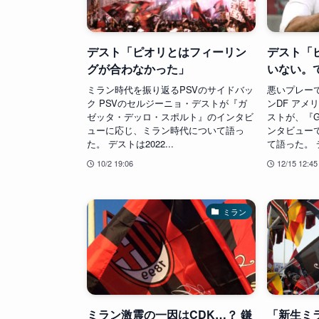
デスト「ピオリとはフィーリン
デスト「
グが合わなかった」
いない。
ミラン時代を振り返るPSVのサイドバッ
悪いプレー
ク PSVのセルジーニョ・デストが『ガ
ンDF アメ
ゼッタ・デッロ・スポルト』のインタビ
ストが、『Gia
ューに応じ、ミラン時代について語っ
ンタビュー
た。 デストは2022...
て語った。 デ
10/2 19:06
12/15 12:45
ミラン
ミラン激震の一因はCDK…？ 鎌
「新生ミ