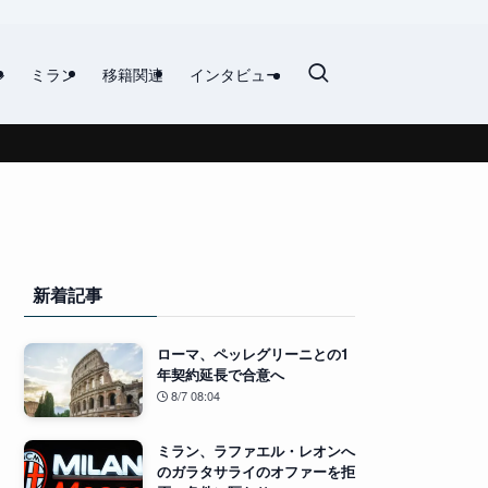
ル
ミラン
移籍関連
インタビュー
新着記事
ローマ、ペッレグリーニとの1
年契約延長で合意へ
8/7 08:04
ミラン、ラファエル・レオンへ
のガラタサライのオファーを拒