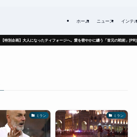
ホーム
ニュース
インテ
【特別企画】大人になったティフォージへ。愛を密やかに纏う「首元の戦術」[PR]
–
ミラン
ミラン