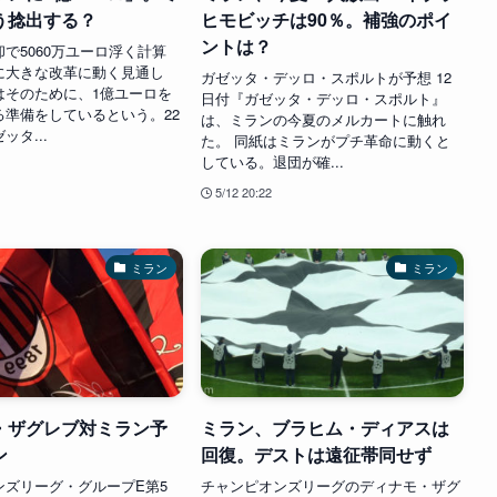
う捻出する？
ヒモビッチは90％。補強のポイ
ントは？
で5060万ユーロ浮く計算
に大きな改革に動く見通し
ガゼッタ・デッロ・スポルトが予想 12
はそのために、1億ユーロを
日付『ガゼッタ・デッロ・スポルト』
る準備をしているという。22
は、ミランの今夏のメルカートに触れ
ッタ...
た。 同紙はミランがプチ革命に動くと
している。退団が確...
5/12 20:22
ミラン
ミラン
・ザグレブ対ミラン予
ミラン、ブラヒム・ディアスは
ン
回復。デストは遠征帯同せず
ンズリーグ・グループE第5
チャンピオンズリーグのディナモ・ザグ