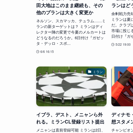
田大地はこのまま継続も、その
ランはど
他のプランは大きく変更か
余剰戦力売却
ミランは夏
ネルソン、スカマッカ、テュラム……ミ
だ。クラブ
ランの新ターゲットは？ ミランはディ
市場に投じ
レクター陣の変更で今夏のメルカートは
日付け『ガゼ
どうなるのだろうか。6日付け『ガゼッ
タ・デッロ・スポ...
5/22 19:00
6/6 16:15
ミラン
イブラ、デスト、メニャンら外
ディナモ
れる。ミランCL登録リスト提出
想スタメ
メニャンは直前登録可能 ミランは2日、
チャンピオ