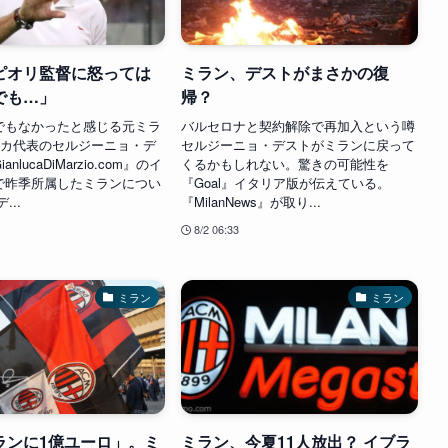
ピオリ監督に怒っては
ミラン、デストがまさかの復
でも…」
帰？
でもなかったと感じる元ミラ
バルセロナと契約解除で再加入という噂
リカ代表のセルジーニョ・デ
セルジーニョ・デストがミランに戻って
nlucaDiMarzio.com』のイ
くるかもしれない。驚きの可能性を
で昨季所属したミランについ
『Goal』イタリア版が伝えている。
...
『MilanNews』が取り...
8/2 06:33
ミラン
ミラン
ランに1億ユーロ」。ミ
ミラン、今夏11人放出？ イブラ