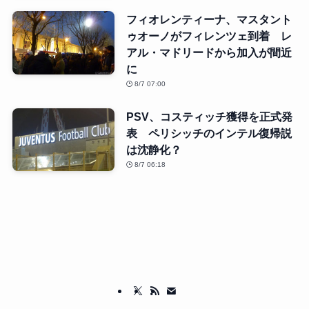
フィオレンティーナ、マスタント
ゥオーノがフィレンツェ到着 レ
アル・マドリードから加入が間近
に
8/7 07:00
PSV、コスティッチ獲得を正式発
表 ペリシッチのインテル復帰説
は沈静化？
8/7 06:18