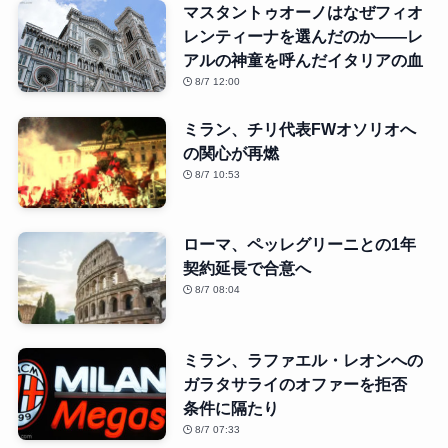
マスタントゥオーノはなぜフィオ
レンティーナを選んだのか――レ
アルの神童を呼んだイタリアの血
8/7 12:00
ミラン、チリ代表FWオソリオへ
の関心が再燃
8/7 10:53
ローマ、ペッレグリーニとの1年
契約延長で合意へ
8/7 08:04
ミラン、ラファエル・レオンへの
ガラタサライのオファーを拒否
条件に隔たり
8/7 07:33