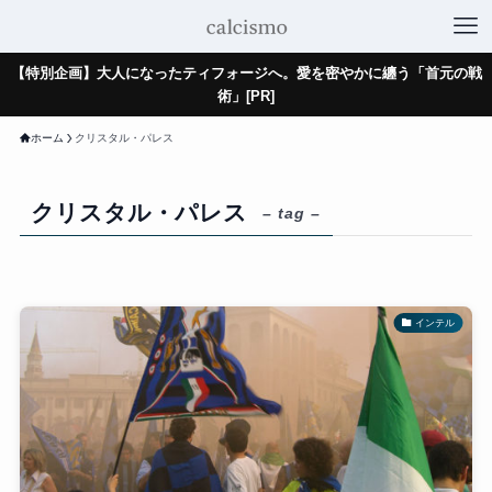
【特別企画】大人になったティフォージへ。愛を密やかに纏う「首元の戦
術」[PR]
ホーム
クリスタル・パレス
クリスタル・パレス
– tag –
インテル