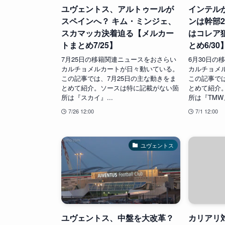
ユヴェントス、アルトゥールが
インテル
スペインへ？ キム・ミンジェ、
ンは幹部
スカマッカ決着迫る【メルカー
はコレア
トまとめ7/25】
とめ6/30
7月25日の移籍関連ニュースをおさらい
6月30日の
カルチョメルカートが日々動いている。
カルチョメ
この記事では、7月25日の主な動きをま
この記事では
とめて紹介。ソースは特に記載がない箇
とめて紹介
所は『スカイ』...
所は『TMW』
7/26 12:00
7/1 12:00
ユヴェントス
ユヴェントス、中盤を大改革？
カリアリ