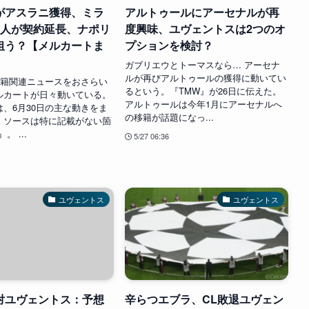
がアスラニ獲得、ミラ
アルトゥールにアーセナルが再
2人が契約延長、ナポリ
度興味、ユヴェントスは2つのオ
狙う？【メルカートま
プションを検討？
】
ガブリエウとトーマスなら… アーセナ
ルが再びアルトゥールの獲得に動いてい
移籍関連ニュースをおさらい
るという。『TMW』が26日に伝えた。
ルカートが日々動いている。
アルトゥールは今年1月にアーセナルへ
、6月30日の主な動きをま
の移籍が話題になっ...
。ソースは特に記載がない箇
。 ...
5/27 06:36
ユヴェントス
ユヴェントス
対ユヴェントス：予想
辛らつエブラ、CL敗退ユヴェン