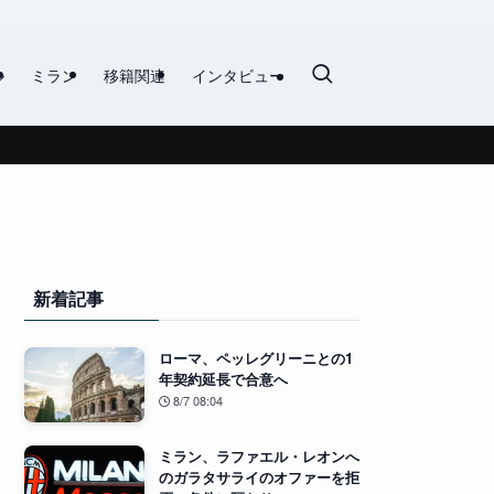
ル
ミラン
移籍関連
インタビュー
新着記事
ローマ、ペッレグリーニとの1
年契約延長で合意へ
8/7 08:04
ミラン、ラファエル・レオンへ
のガラタサライのオファーを拒