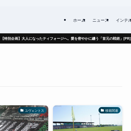
ホーム
ニュース
インテ
【特別企画】大人になったティフォージへ。愛を密やかに纏う「首元の戦術」[PR]
ユヴェントス
移籍関連