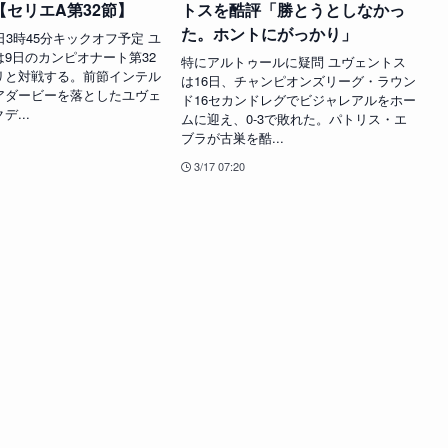
【セリエA第32節】
トスを酷評「勝とうとしなかっ
た。ホントにがっかり」
日3時45分キックオフ予定 ユ
9日のカンピオナート第32
特にアルトゥールに疑問 ユヴェントス
リと対戦する。前節インテル
は16日、チャンピオンズリーグ・ラウン
アダービーを落としたユヴェ
ド16セカンドレグでビジャレアルをホー
...
ムに迎え、0-3で敗れた。パトリス・エ
ブラが古巣を酷...
3/17 07:20