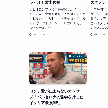
ラビオも放出候補
スタメン
ラビオにはプレミア勢が関心か ユヴェ
日本時間10
ントスが、中盤を大きく入れ替えるかも
ヴェントスは
しれない。『ガゼッタ・デッロ・スポル
節でカリア
ト』は、アドリアン・ラビオに加え、ア
とのイタリ
ルトゥール、ウ...
ントスはスクデ
5/27 01:34
4/9 18:00
インテル
センシ愛が止まらないカッサー
ノ「バルセロナの哲学を持った
イタリア最強MF」