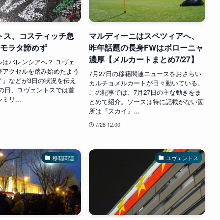
トス、コスティッチ急
マルディーニはスペツィアへ、
はモラタ諦めず
昨年話題の長身FWはボローニャ
濃厚【メルカートまとめ7/27】
ルはバレンシアへ？ ユヴェ
びアクセルを踏み始めたよう
7月27日の移籍関連ニュースをおさらい
イ』などが3日の状況を伝え
カルチョメルカートが日々動いている。
この日、ユヴェントスでは首
この記事では、7月27日の主な動きをま
ミリ...
とめて紹介。ソースは特に記載がない箇
所は『スカイ』...
7/28 12:00
移籍関連
ユヴェントス