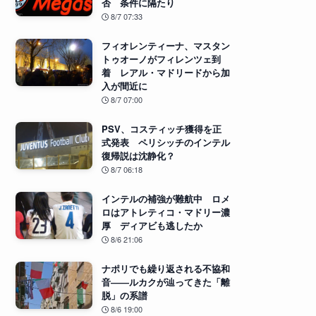
否 条件に隔たり
8/7 07:33
フィオレンティーナ、マスタン
トゥオーノがフィレンツェ到
着 レアル・マドリードから加
入が間近に
8/7 07:00
PSV、コスティッチ獲得を正
式発表 ペリシッチのインテル
復帰説は沈静化？
8/7 06:18
インテルの補強が難航中 ロメ
ロはアトレティコ・マドリー濃
厚 ディアビも逃したか
8/6 21:06
ナポリでも繰り返される不協和
音――ルカクが辿ってきた「離
脱」の系譜
8/6 19:00