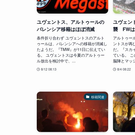
ユヴェントス、アルトゥールの
ユヴェン
バレンシア移籍はほぼ消滅
襲 FW
条件折り合わず ユヴェントスのアルト
アルトゥー
ゥールは、バレンシアへの移籍が消滅し
ントスが再
たようだ。『TMW』が11日に伝えてい
だ。『スカ
る。 ユヴェントスは今夏のアルトゥー
ている。 
ル放出を検討中で、...
脳陣とマッシ
8/12 08:13
8/4 08:22
移籍関連