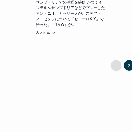
サンプドリアでの活躍を確信 かつてイ
ンテルやサンプドリアなどでプレーした
アントニオ・カッサーノが、ステファ
ノ・センシについて『セーコロXIX』で
語った。『TMW』が...
2/10 07:23
1
2