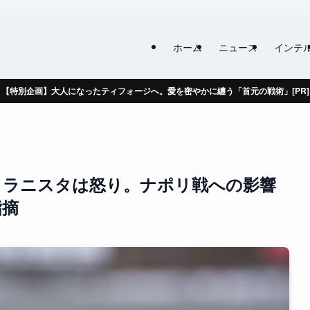
ホーム
ニュース
インテ
【特別企画】大人になったティフォージへ。愛を密やかに纏う「首元の戦術」[PR]
ミラニスタは怒り。ナポリ戦への影響
指摘