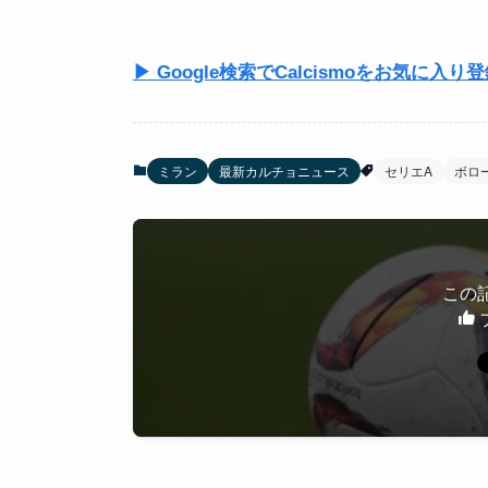
▶ Google検索でCalcismoをお気に入り
ミラン
最新カルチョニュース
セリエA
ボロ
この