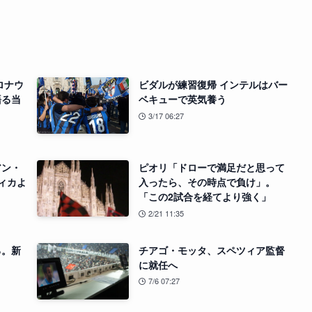
ロナウ
ビダルが練習復帰 インテルはバー
語る当
ベキューで英気養う
3/17 06:27
アン・
ピオリ「ドローで満足だと思って
ィカよ
入ったら、その時点で負け」。
「この2試合を経てより強く」
2/21 11:35
る。新
チアゴ・モッタ、スペツィア監督
に就任へ
7/6 07:27