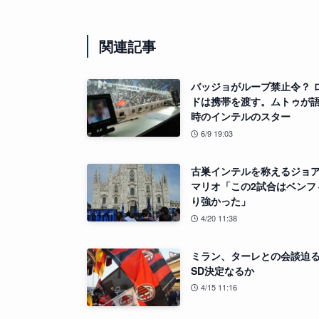
関連記事
バッジョがループ禁止令？ 
ドは携帯を渡す。ムトゥが
時のインテルのスター
6/9 19:03
古巣インテルを称えるジョ
マリオ「この2試合はベンフ
り強かった」
4/20 11:38
ミラン、ターレとの会談迫
SD決定なるか
4/15 11:16