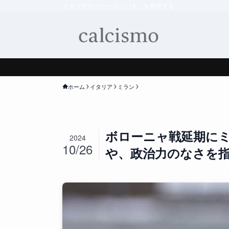
イタリアサッカーの「いま」を整理する
ホーム
イタリア
ミラン
ボローニャ戦延期に
2024
10/26
や、政治力のなさを