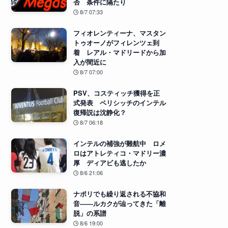
否 条件に隔たり
8/7 07:33
フィオレンティーナ、マスタン
トゥオーノがフィレンツェ到
着 レアル・マドリードから加
入が間近に
8/7 07:00
PSV、コスティッチ獲得を正
式発表 ペリシッチのインテル
復帰説は沈静化？
8/7 06:18
インテルの補強が難航中 ロメ
ロはアトレティコ・マドリー濃
厚 ディアビも逃したか
8/6 21:06
ナポリでも繰り返される不協和
音――ルカクが辿ってきた「離
脱」の系譜
8/6 19:00