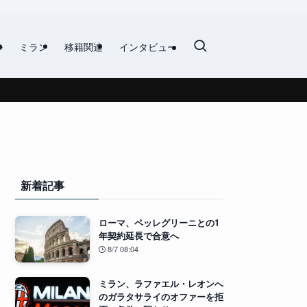
ル
ミラン
移籍関連
インタビュー
新着記事
ローマ、ペッレグリーニとの1
年契約延長で合意へ
8/7 08:04
ミラン、ラファエル・レオンへ
のガラタサライのオファーを拒