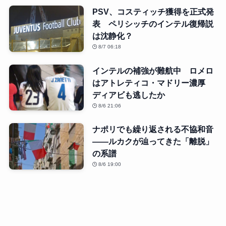
PSV、コスティッチ獲得を正式発
表 ペリシッチのインテル復帰説
は沈静化？
8/7 06:18
インテルの補強が難航中 ロメロ
はアトレティコ・マドリー濃厚
ディアビも逃したか
8/6 21:06
ナポリでも繰り返される不協和音
――ルカクが辿ってきた「離脱」
の系譜
8/6 19:00