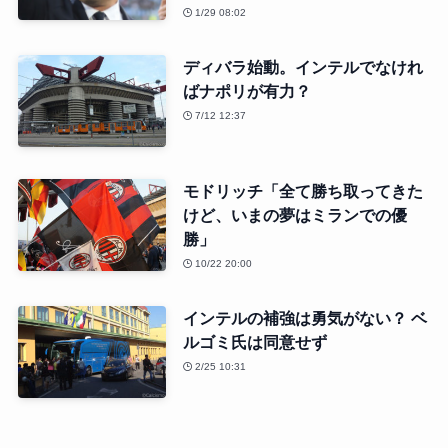
1/29 08:02
ディバラ始動。インテルでなけれ
ばナポリが有力？
7/12 12:37
モドリッチ「全て勝ち取ってきた
けど、いまの夢はミランでの優
勝」
10/22 20:00
インテルの補強は勇気がない？ ベ
ルゴミ氏は同意せず
2/25 10:31