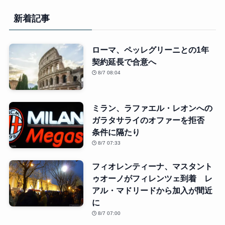
新着記事
ローマ、ペッレグリーニとの1年
契約延長で合意へ
8/7 08:04
ミラン、ラファエル・レオンへの
ガラタサライのオファーを拒否
条件に隔たり
8/7 07:33
フィオレンティーナ、マスタント
ゥオーノがフィレンツェ到着 レ
アル・マドリードから加入が間近
に
8/7 07:00