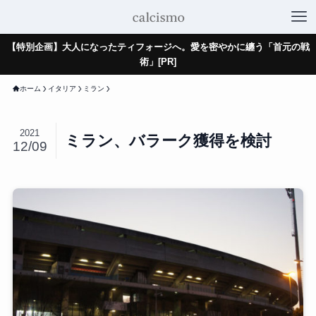
【特別企画】大人になったティフォージへ。愛を密やかに纏う「首元の戦
術」[PR]
ホーム
イタリア
ミラン
2021
ミラン、バラーク獲得を検討
12/09