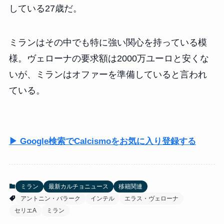
している27歳だ。
ミランはその中でも特に強い関心を持っている模
様。ヴェローナの要求額は2000万ユーロと安くな
いが、ミランはオファーを準備していると言われ
ている。
▶ Google検索でCalcismoをお気に入り登録する
ミラン
最新カルチョニュース
移籍関連
アントニン・バラーク
インテル
エラス・ヴェローナ
セリエA
ミラン