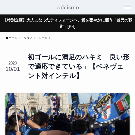
【特別企画】大人になったティフォージへ。愛を密やかに纏う「首元の戦
術」[PR]
ホーム
イタリア
インテル
初ゴールに満足のハキミ「良い形
2020
で適応できている」【ベネヴェ
10/01
ント対インテル】