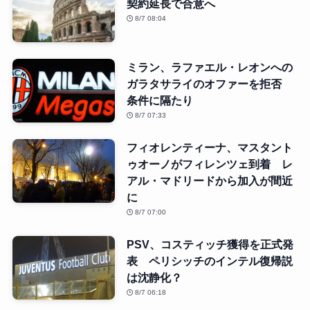
契約延長で合意へ
8/7 08:04
ミラン、ラファエル・レオンへの
ガラタサライのオファーを拒否
条件に隔たり
8/7 07:33
フィオレンティーナ、マスタント
ゥオーノがフィレンツェ到着 レ
アル・マドリードから加入が間近
に
8/7 07:00
PSV、コスティッチ獲得を正式発
表 ペリシッチのインテル復帰説
は沈静化？
8/7 06:18