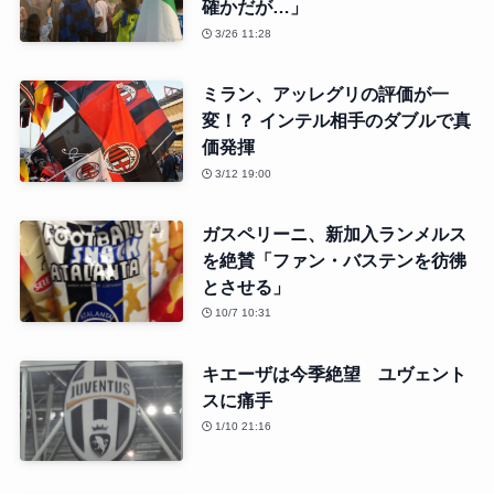
確かだが…」
3/26 11:28
ミラン、アッレグリの評価が一
変！？ インテル相手のダブルで真
価発揮
3/12 19:00
ガスペリーニ、新加入ランメルス
を絶賛「ファン・バステンを彷彿
とさせる」
10/7 10:31
キエーザは今季絶望 ユヴェント
スに痛手
1/10 21:16