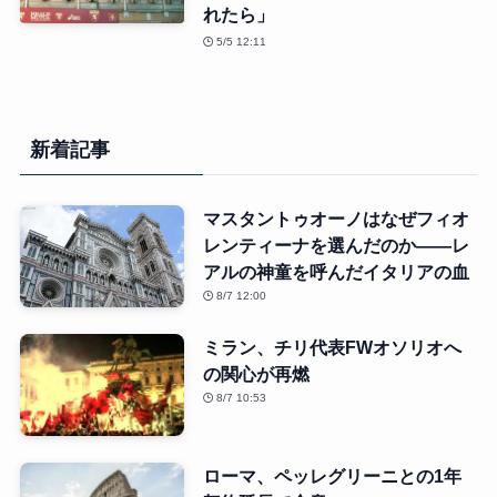
れたら」
5/5 12:11
新着記事
マスタントゥオーノはなぜフィオ
レンティーナを選んだのか――レ
アルの神童を呼んだイタリアの血
8/7 12:00
ミラン、チリ代表FWオソリオへ
の関心が再燃
8/7 10:53
ローマ、ペッレグリーニとの1年