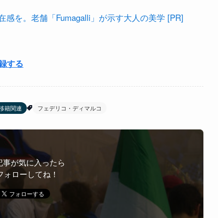
。老舗「Fumagalli」が示す大人の美学 [PR]
登録する
移籍関連
フェデリコ・ディマルコ
記事が気に入ったら
フォローしてね！