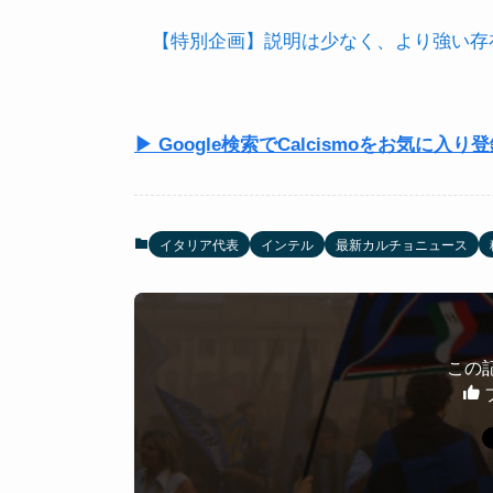
【特別企画】説明は少なく、より強い存在感を
▶ Google検索でCalcismoをお気に入り
イタリア代表
インテル
最新カルチョニュース
この