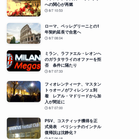
への関心が再燃
8/7 10:53
ローマ、ペッレグリーニとの1
年契約延長で合意へ
8/7 08:04
ミラン、ラファエル・レオンへ
のガラタサライのオファーを拒
否 条件に隔たり
8/7 07:33
フィオレンティーナ、マスタン
トゥオーノがフィレンツェ到
着 レアル・マドリードから加
入が間近に
8/7 07:00
PSV、コスティッチ獲得を正
式発表 ペリシッチのインテル
復帰説は沈静化？
8/7 06:18