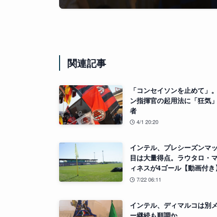
関連記事
「コンセイソンを止めて」
ン指揮官の起用法に「狂気
者
4/1 20:20
インテル、プレシーズンマッ
目は大量得点。ラウタロ・
ィネスが4ゴール【動画付き
7/22 06:11
インテル、ディマルコは別
ー継続も順調か