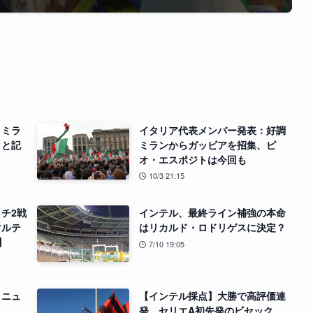
。ミラ
イタリア代表メンバー発表：好調
」と記
ミランからガッビアを招集、ピ
オ・エスポジトは今回も
10/3 21:15
チ2戦
インテル、最終ライン補強の本命
マルテ
はリカルド・ロドリゲスに決定？
】
7/10 19:05
メニュ
【インテル採点】大勝で高評価連
発。セリエA初先発のビセック