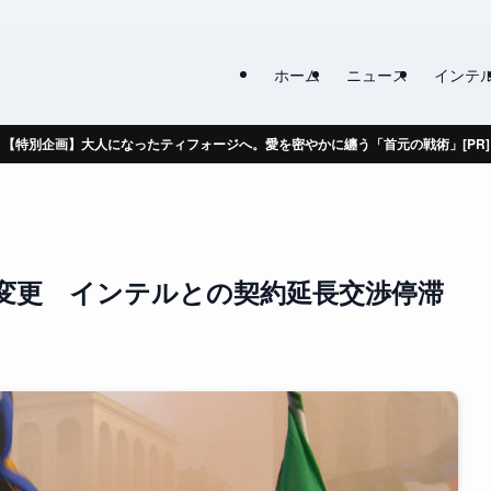
ホーム
ニュース
インテ
【特別企画】大人になったティフォージへ。愛を密やかに纏う「首元の戦術」[PR]
変更 インテルとの契約延長交渉停滞