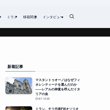
ル
ミラン
移籍関連
インタビュー
新着記事
マスタントゥオーノはなぜフィ
オレンティーナを選んだのか
――レアルの神童を呼んだイタ
リアの血
8/7 12:00
ミラン、チリ代表FWオソリオ