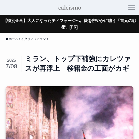
【特別企画】大人になったティフォージへ。愛を密やかに纏う「首元の戦
術」[PR]
ホーム
イタリア
ミラン
ミラン、トップ下補強にカレツァ
2026
7/08
スが再浮上 移籍金の工面がカギ