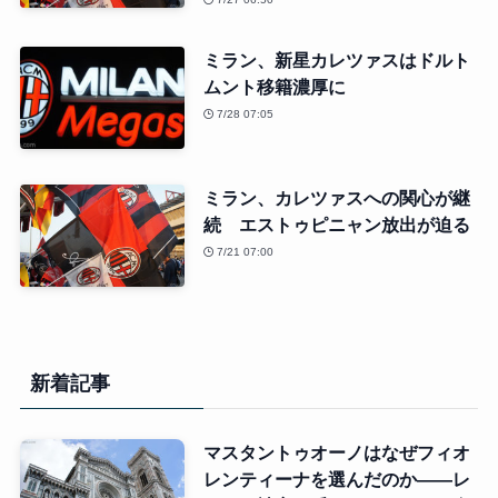
ミラン、新星カレツァスはドルト
ムント移籍濃厚に
7/28 07:05
ミラン、カレツァスへの関心が継
続 エストゥピニャン放出が迫る
7/21 07:00
新着記事
マスタントゥオーノはなぜフィオ
レンティーナを選んだのか――レ