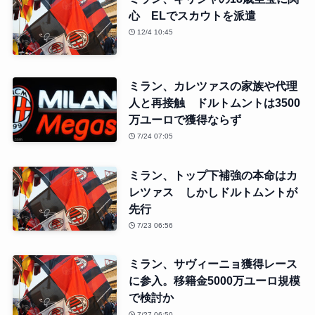
心 ELでスカウトを派遣
12/4 10:45
ミラン、カレツァスの家族や代理
人と再接触 ドルトムントは3500
万ユーロで獲得ならず
7/24 07:05
ミラン、トップ下補強の本命はカ
レツァス しかしドルトムントが
先行
7/23 06:56
ミラン、サヴィーニョ獲得レース
に参入。移籍金5000万ユーロ規模
で検討か
7/27 06:50