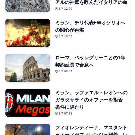
アルの神童を呼んだイタリアの血
8/7 12:00
ミラン、チリ代表FWオソリオへ
の関心が再燃
8/7 10:53
ローマ、ペッレグリーニとの1年
契約延長で合意へ
8/7 08:04
ミラン、ラファエル・レオンへの
ガラタサライのオファーを拒否
条件に隔たり
8/7 07:33
フィオレンティーナ、マスタント
ゥオーノがフィレンツェ到着 レ