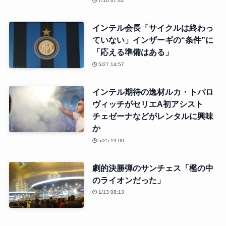
7/16 07:42
インテル会長「サイクルは終わっ
ていない」インザーギの“条件”に
「応える準備はある」
5/27 14:57
インテル期待の逸材ルカ・トパロ
ヴィッチがセリエA初アシスト
チェゼーナなどがレンタルに興味
か
5/25 19:00
劇的決勝弾のサンチェス「檻の中
のライオンだった」
1/13 08:13