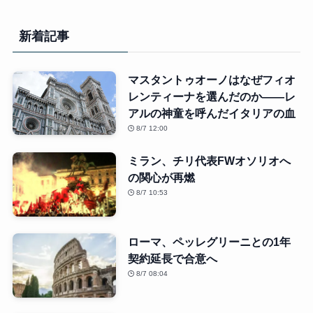
新着記事
マスタントゥオーノはなぜフィオ
レンティーナを選んだのか――レ
アルの神童を呼んだイタリアの血
8/7 12:00
ミラン、チリ代表FWオソリオへ
の関心が再燃
8/7 10:53
ローマ、ペッレグリーニとの1年
契約延長で合意へ
8/7 08:04