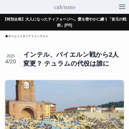
【特別企画】大人になったティフォージへ。愛を密やかに纏う「首元の戦
術」[PR]
ホーム
イタリア
インテル
インテル、バイエルン戦から2人
2025
4/20
変更？ テュラムの代役は誰に