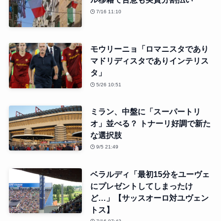
7/16 11:10
モウリーニョ「ロマニスタであり
マドリディスタでありインテリス
タ」
5/26 10:51
ミラン、中盤に「スーパートリ
オ」並べる？ トナーリ好調で新た
な選択肢
9/5 21:49
ベラルディ「最初15分をユーヴェ
にプレゼントしてしまったけ
ど…」【サッスオーロ対ユヴェン
トス】