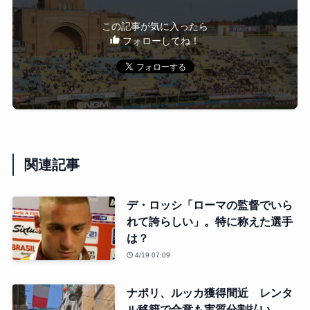
この記事が気に入ったら
フォローしてね！
関連記事
デ・ロッシ「ローマの監督でいら
れて誇らしい」。特に称えた選手
は？
4/19 07:09
ナポリ、ルッカ獲得間近 レンタ
ル移籍で合意も実質分割払い