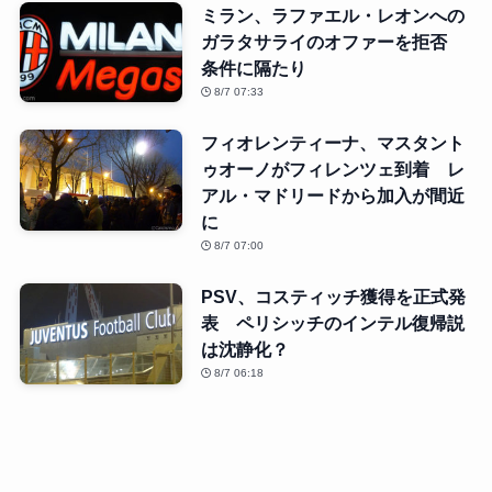
ミラン、ラファエル・レオンへの
ガラタサライのオファーを拒否
条件に隔たり
8/7 07:33
フィオレンティーナ、マスタント
ゥオーノがフィレンツェ到着 レ
アル・マドリードから加入が間近
に
8/7 07:00
PSV、コスティッチ獲得を正式発
表 ペリシッチのインテル復帰説
は沈静化？
8/7 06:18