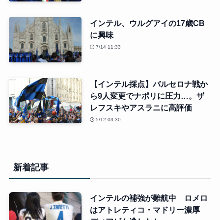
インテル、ウルグアイの17歳CB
に興味
7/14 11:33
【インテル採点】バルセロナ戦か
ら9人変更でナポリに圧力…。ザ
レフスキやアスラニに高評価
5/12 03:30
新着記事
インテルの補強が難航中 ロメロ
はアトレティコ・マドリー濃厚