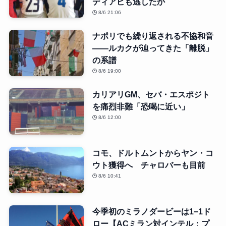
ディアビも逃したか
8/6 21:06
ナポリでも繰り返される不協和音
――ルカクが辿ってきた「離脱」
の系譜
8/6 19:00
カリアリGM、セバ・エスポジト
を痛烈非難「恐喝に近い」
8/6 12:00
コモ、ドルトムントからヤン・コ
ウト獲得へ チャロバーも目前
8/6 10:41
今季初のミラノダービーは1−1ド
ロー【ACミラン対インテル：プ