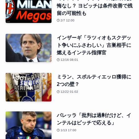
悔なし？ ヨビッチは条件改善で残
留の可能性も
2/7 12:00
インザーギ「ラツィオもスクデッ
ト争いにふさわしい」古巣相手に
燃えるインテル指揮官
12/16 08:01
ミラン、スポルティエッロ獲得に
2つの壁？
12/22 01:02
バレッラ「批判は過剰だけど、イ
ンテルはピッチで応える」
1/13 17:00