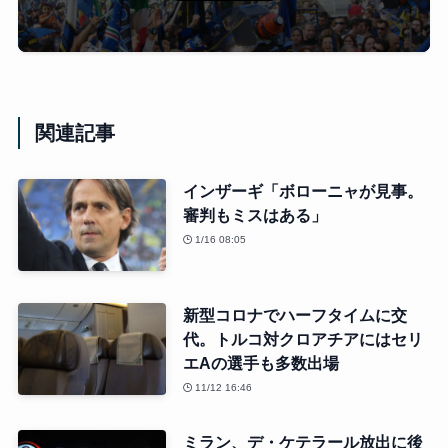
関連記事
インザーギ「ボローニャが見事。
審判もミスはある」
1/16 08:05
新型コロナでハーフタイムに交
代。トルコ対クロアチアにはセリ
エAの選手も多数出場
11/12 16:46
ミラン、デ・ケテラール放出に後