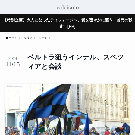
【特別企画】大人になったティフォージへ。愛を密やかに纏う「首元の戦
術」[PR]
ホーム
イタリア
インテル
ベルトラ狙うインテル、スペツ
2024
11/15
ィアと会談