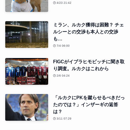
4/23 21:42
ミラン、ルカク獲得は困難？ チェ
ルシーとの交渉も本人との交渉
も…
7/4 06:00
FIGCがイブラヒモビッチに聞き取
り調査。ルカクはこれから
2/6 04:24
「ルカクにPKを蹴らせるべきだっ
たのでは？」インザーギの返答
は？
3/11 07:29