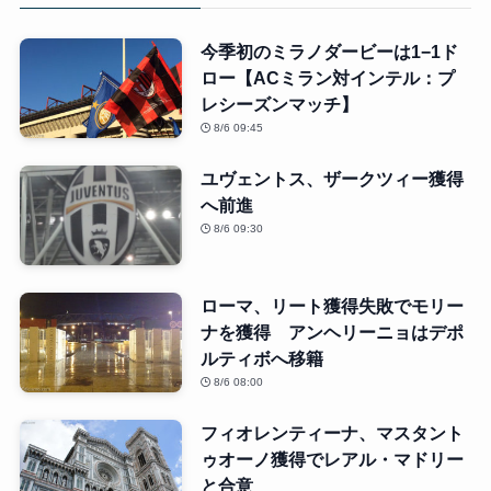
今季初のミラノダービーは1−1ド
ロー【ACミラン対インテル：プ
レシーズンマッチ】
8/6 09:45
ユヴェントス、ザークツィー獲得
へ前進
8/6 09:30
ローマ、リート獲得失敗でモリー
ナを獲得 アンヘリーニョはデポ
ルティボへ移籍
8/6 08:00
フィオレンティーナ、マスタント
ゥオーノ獲得でレアル・マドリー
と合意