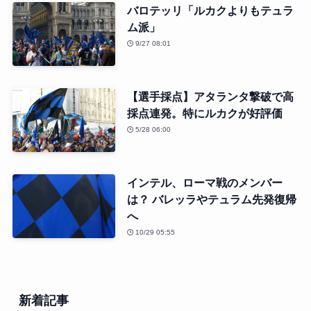
バロテッリ「ルカクよりもテュラ
ム派」
9/27 08:01
【選手採点】アタランタ撃破で高
採点連発。特にルカクが好評価
5/28 06:00
インテル、ローマ戦のメンバー
は？ バレッラやテュラム先発復帰
へ
10/29 05:55
新着記事