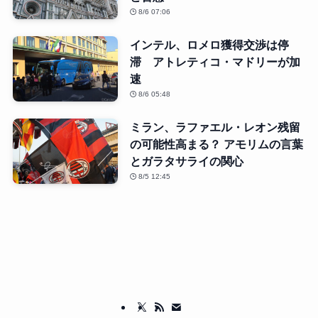
8/6 07:06
インテル、ロメロ獲得交渉は停
滞 アトレティコ・マドリーが加
速
8/6 05:48
ミラン、ラファエル・レオン残留
の可能性高まる？ アモリムの言葉
とガラタサライの関心
8/5 12:45