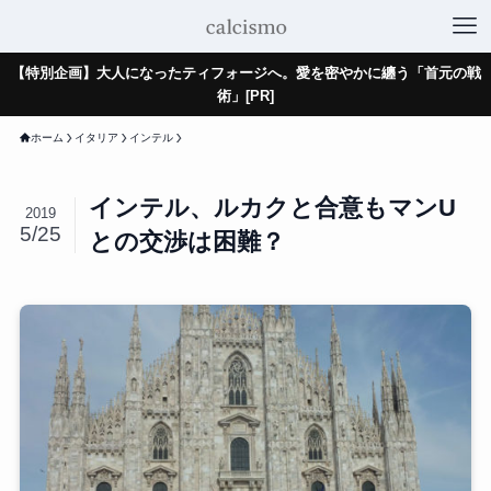
【特別企画】大人になったティフォージへ。愛を密やかに纏う「首元の戦
術」[PR]
ホーム
イタリア
インテル
インテル、ルカクと合意もマンU
2019
5/25
との交渉は困難？