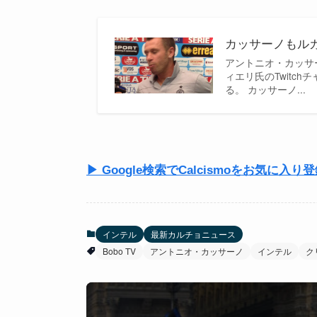
カッサーノもル
アントニオ・カッサ
ィエリ氏のTwitch
る。 カッサーノ...
▶ Google検索でCalcismoをお気に入り
インテル
最新カルチョニュース
Bobo TV
アントニオ・カッサーノ
インテル
ク