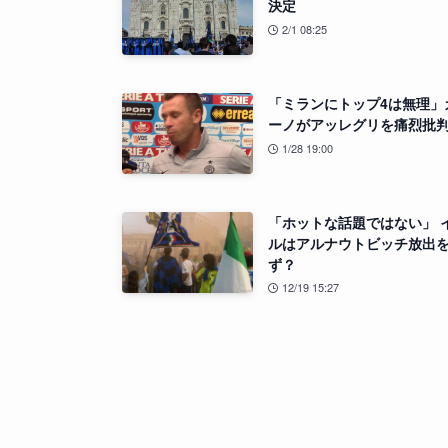
決定
2/1 08:25
「ミランにトップ4は無理」
ーノがアッレグリを痛烈批
1/28 19:00
「ホットな話題ではない」 
ルはアルナウトビッチ放出
ず？
12/19 15:27