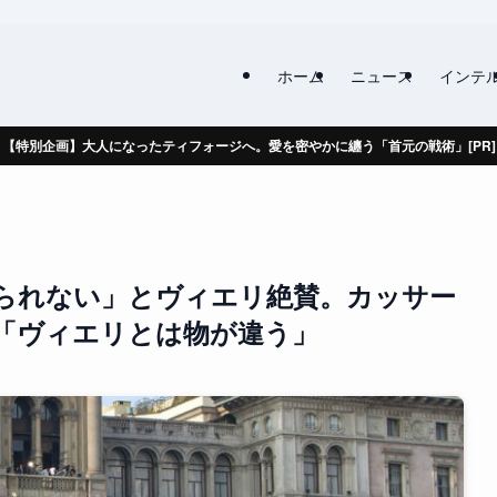
ホーム
ニュース
インテ
【特別企画】大人になったティフォージへ。愛を密やかに纏う「首元の戦術」[PR]
られない」とヴィエリ絶賛。カッサー
「ヴィエリとは物が違う」