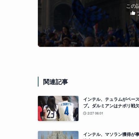
この
関連記事
インテル、テュラムがペー
プ。ダルミアンはナポリ戦
2/27 06:01
インテル、マソラン獲得が