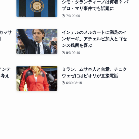
シモ・タランティーノは何者？ パ
ブロ・マリ事件でも話題に
7/3 20:00
カッサ
インテルのメルカートに満足のイ
判
ンザーギ。アチェルビ加入とゴセ
ンス残留を喜ぶ
9/3 09:40
インテ
ミラン、ムサ本人と合意。チュク
を考え
ウェゼにはピオリが直接電話
6/30 08:15