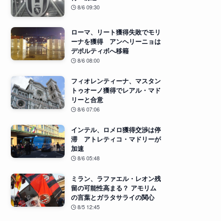
8/6 09:30
ローマ、リート獲得失敗でモリ
ーナを獲得 アンヘリーニョは
デポルティボへ移籍
8/6 08:00
フィオレンティーナ、マスタン
トゥオーノ獲得でレアル・マド
リーと合意
8/6 07:06
インテル、ロメロ獲得交渉は停
滞 アトレティコ・マドリーが
加速
8/6 05:48
ミラン、ラファエル・レオン残
留の可能性高まる？ アモリム
の言葉とガラタサライの関心
8/5 12:45