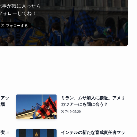
記事が気に入ったら
フォローしてね！
スアッ
ミラン、ムサ加入に接近。アメリ
欠場
カツアーにも間に合う？
7/19 05:29
事実上
インテルの新たな育成責任者マッ