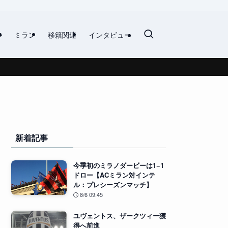
ル
ミラン
移籍関連
インタビュー
新着記事
今季初のミラノダービーは1−1
ドロー【ACミラン対インテ
ル：プレシーズンマッチ】
8/6 09:45
ユヴェントス、ザークツィー獲
得へ前進