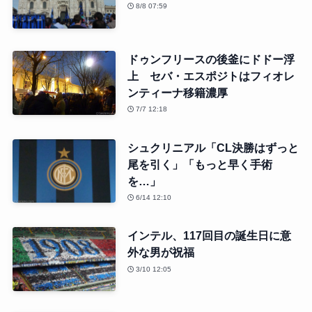
8/8 07:59
ドゥンフリースの後釜にドドー浮
上 セバ・エスポジトはフィオレ
ンティーナ移籍濃厚
7/7 12:18
シュクリニアル「CL決勝はずっと
尾を引く」「もっと早く手術
を…」
6/14 12:10
インテル、117回目の誕生日に意
外な男が祝福
3/10 12:05