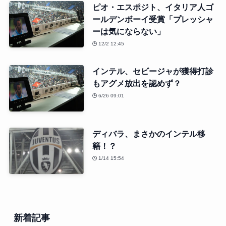
ピオ・エスポジト、イタリア人ゴ
ールデンボーイ受賞「プレッシャ
ーは気にならない」
12/2 12:45
インテル、セビージャが獲得打診
もアグメ放出を認めず？
6/26 09:01
ディバラ、まさかのインテル移
籍！？
1/14 15:54
新着記事