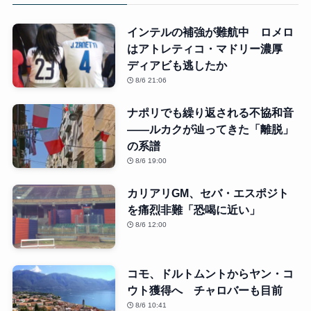
インテルの補強が難航中 ロメロ
はアトレティコ・マドリー濃厚
ディアビも逃したか
8/6 21:06
ナポリでも繰り返される不協和音
――ルカクが辿ってきた「離脱」
の系譜
8/6 19:00
カリアリGM、セバ・エスポジト
を痛烈非難「恐喝に近い」
8/6 12:00
コモ、ドルトムントからヤン・コ
ウト獲得へ チャロバーも目前
8/6 10:41