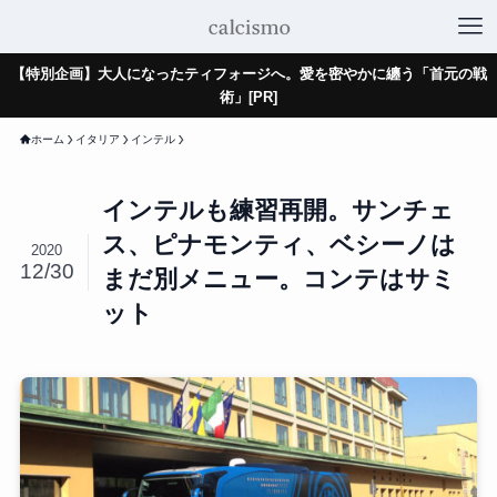
【特別企画】大人になったティフォージへ。愛を密やかに纏う「首元の戦
術」[PR]
ホーム
イタリア
インテル
インテルも練習再開。サンチェ
ス、ピナモンティ、ベシーノは
2020
12/30
まだ別メニュー。コンテはサミ
ット