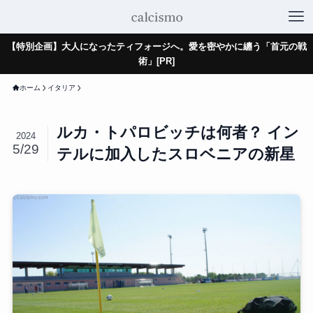
【特別企画】大人になったティフォージへ。愛を密やかに纏う「首元の戦
術」[PR]
ホーム
イタリア
ルカ・トパロビッチは何者？ イン
2024
5/29
テルに加入したスロベニアの新星