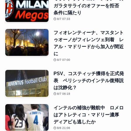
ガラタサライのオファーを拒否
条件に隔たり
8/7 07:33
フィオレンティーナ、マスタント
ゥオーノがフィレンツェ到着 レ
アル・マドリードから加入が間近
に
8/7 07:00
PSV、コスティッチ獲得を正式発
表 ペリシッチのインテル復帰説
は沈静化？
8/7 06:18
インテルの補強が難航中 ロメロ
はアトレティコ・マドリー濃厚
ディアビも逃したか
8/6 21:06