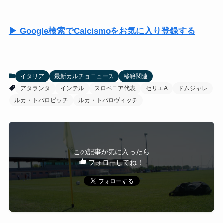
▶ Google検索でCalcismoをお気に入り登録する
イタリア
最新カルチョニュース
移籍関連
アタランタ
インテル
スロベニア代表
セリエA
ドムジャレ
ルカ・トパロビッチ
ルカ・トパロヴィッチ
この記事が気に入ったら
フォローしてね！