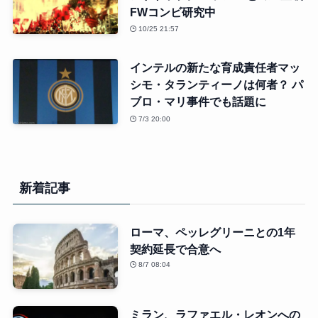
FWコンビ研究中
10/25 21:57
インテルの新たな育成責任者マッ
シモ・タランティーノは何者？ パ
ブロ・マリ事件でも話題に
7/3 20:00
新着記事
ローマ、ペッレグリーニとの1年
契約延長で合意へ
8/7 08:04
ミラン、ラファエル・レオンへの