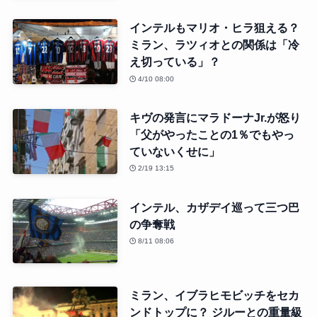
インテルもマリオ・ヒラ狙える？
ミラン、ラツィオとの関係は「冷
え切っている」？
4/10 08:00
キヴの発言にマラドーナJr.が怒り
「父がやったことの1％でもやっ
ていないくせに」
2/19 13:15
インテル、カザデイ巡って三つ巴
の争奪戦
8/11 08:06
ミラン、イブラヒモビッチをセカ
ンドトップに？ ジルーとの重量級