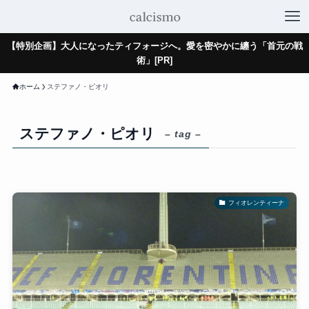
【特別企画】大人になったティフォージへ。愛を密やかに纏う「首元の戦
術」[PR]
ホーム
ステファノ・ピオリ
ステファノ・ピオリ
– tag –
フィオレンティーナ