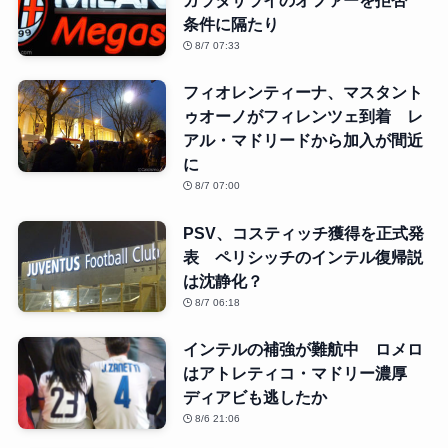
ガラタサライのオファーを拒否
条件に隔たり
8/7 07:33
フィオレンティーナ、マスタント
ゥオーノがフィレンツェ到着 レ
アル・マドリードから加入が間近
に
8/7 07:00
PSV、コスティッチ獲得を正式発
表 ペリシッチのインテル復帰説
は沈静化？
8/7 06:18
インテルの補強が難航中 ロメロ
はアトレティコ・マドリー濃厚
ディアビも逃したか
8/6 21:06