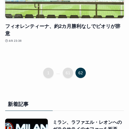
フィオレンティーナ、約2カ月勝利なしでピオリが辞
意
4/9 23:38
1
...
61
62
新着記事
ミラン、ラファエル・レオンへの