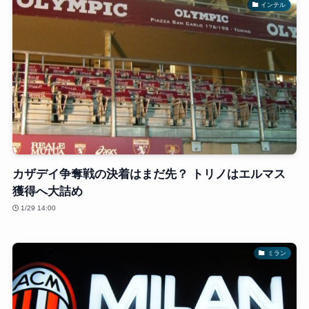
インテル
カザデイ争奪戦の決着はまだ先？ トリノはエルマス
獲得へ大詰め
1/29 14:00
ミラン