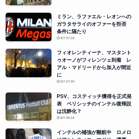
ミラン、ラファエル・レオンへの
ガラタサライのオファーを拒否
条件に隔たり
8/7 07:33
フィオレンティーナ、マスタント
ゥオーノがフィレンツェ到着 レ
アル・マドリードから加入が間近
に
8/7 07:00
PSV、コスティッチ獲得を正式発
表 ペリシッチのインテル復帰説
は沈静化？
8/7 06:18
インテルの補強が難航中 ロメロ