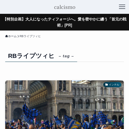
【特別企画】大人になったティフォージへ。愛を密やかに纏う「首元の戦
術」[PR]
ホーム
RBライプツィヒ
RBライプツィヒ
– tag –
インテル