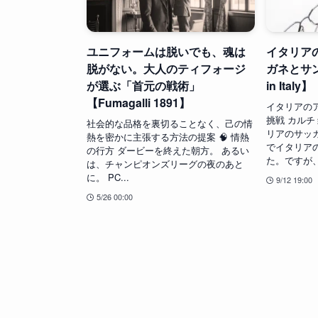
ユニフォームは脱いでも、魂は
イタリア
脱がない。大人のティフォージ
ガネとサ
が選ぶ「首元の戦術」
in Italy】
【Fumagalli 1891】
イタリアの
挑戦 カル
社会的な品格を裏切ることなく、己の情
リアのサッ
熱を密かに主張する方法の提案 🧠 情熱
でイタリア
の行方 ダービーを終えた朝方。 あるい
た。ですが、
は、チャンピオンズリーグの夜のあと
に。 PC...
9/12 19:00
5/26 00:00