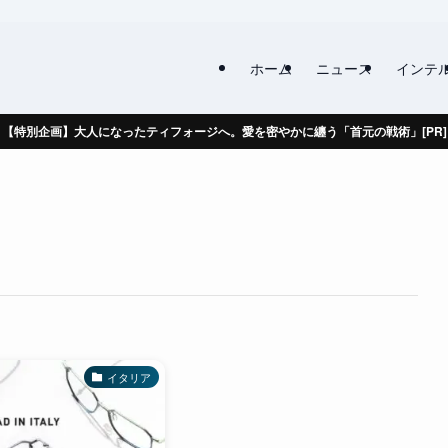
ホーム
ニュース
インテ
【特別企画】大人になったティフォージへ。愛を密やかに纏う「首元の戦術」[PR]
イタリア