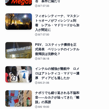
否 条件に隔たり
8/7 07:33
フィオレンティーナ、マスタン
トゥオーノがフィレンツェ到
着 レアル・マドリードから加
入が間近に
8/7 07:00
PSV、コスティッチ獲得を正
式発表 ペリシッチのインテル
復帰説は沈静化？
8/7 06:18
インテルの補強が難航中 ロメ
ロはアトレティコ・マドリー濃
厚 ディアビも逃したか
8/6 21:06
ナポリでも繰り返される不協和
音――ルカクが辿ってきた「離
脱」の系譜
8/6 19:00