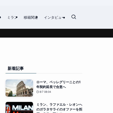
ル
ミラン
移籍関連
インタビュー
新着記事
ローマ、ペッレグリーニとの1
年契約延長で合意へ
8/7 08:04
ミラン、ラファエル・レオンへ
のガラタサライのオファーを拒