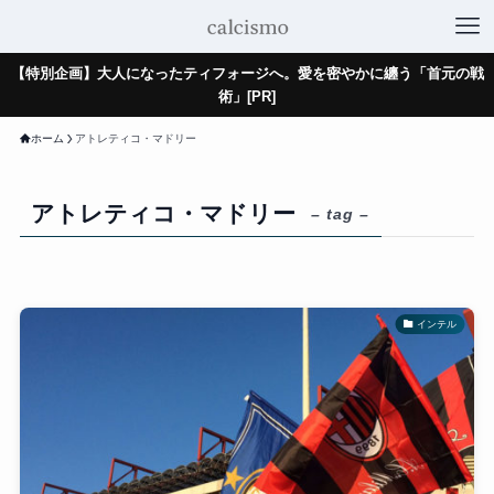
【特別企画】大人になったティフォージへ。愛を密やかに纏う「首元の戦
術」[PR]
ホーム
アトレティコ・マドリー
アトレティコ・マドリー
– tag –
インテル