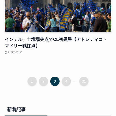
インテル、土壇場失点でCL初黒星【アトレティコ・
マドリー戦採点】
11/27 07:35
1
2
3
4
...
31
新着記事