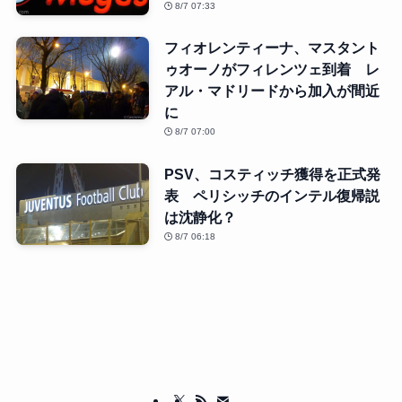
8/7 07:33
フィオレンティーナ、マスタント
ゥオーノがフィレンツェ到着 レ
アル・マドリードから加入が間近
に
8/7 07:00
PSV、コスティッチ獲得を正式発
表 ペリシッチのインテル復帰説
は沈静化？
8/7 06:18