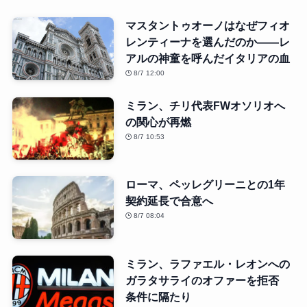
マスタントゥオーノはなぜフィオ
レンティーナを選んだのか――レ
アルの神童を呼んだイタリアの血
8/7 12:00
ミラン、チリ代表FWオソリオへ
の関心が再燃
8/7 10:53
ローマ、ペッレグリーニとの1年
契約延長で合意へ
8/7 08:04
ミラン、ラファエル・レオンへの
ガラタサライのオファーを拒否
条件に隔たり