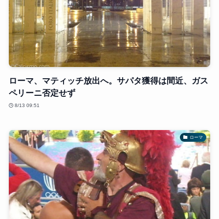
ローマ、マティッチ放出へ。サパタ獲得は間近、ガス
ペリーニ否定せず
8/13 09:51
ローマ