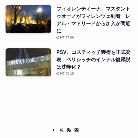
フィオレンティーナ、マスタント
ゥオーノがフィレンツェ到着 レ
アル・マドリードから加入が間近
に
8/7 07:00
PSV、コスティッチ獲得を正式発
表 ペリシッチのインテル復帰説
は沈静化？
8/7 06:18