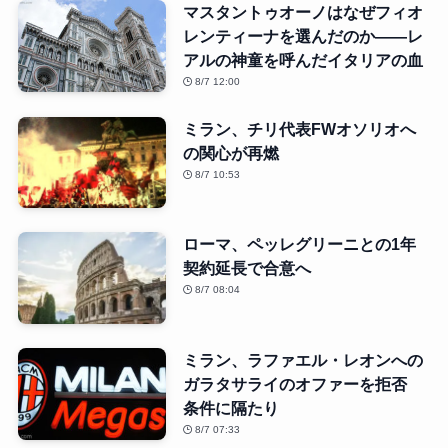
マスタントゥオーノはなぜフィオ
レンティーナを選んだのか――レ
アルの神童を呼んだイタリアの血
8/7 12:00
ミラン、チリ代表FWオソリオへ
の関心が再燃
8/7 10:53
ローマ、ペッレグリーニとの1年
契約延長で合意へ
8/7 08:04
ミラン、ラファエル・レオンへの
ガラタサライのオファーを拒否
条件に隔たり
8/7 07:33