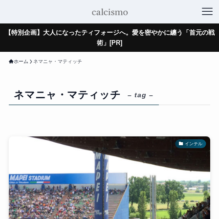
【特別企画】大人になったティフォージへ。愛を密やかに纏う「首元の戦
術」[PR]
ホーム
ネマニャ・マティッチ
ネマニャ・マティッチ
– tag –
インテル