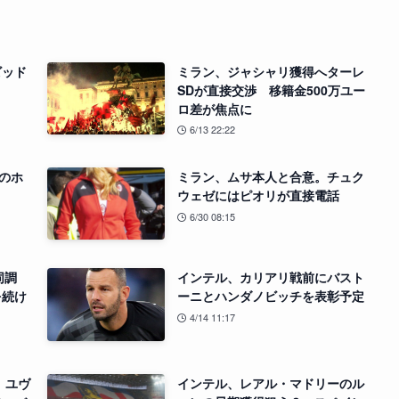
ビッド
ミラン、ジャシャリ獲得へターレ
SDが直接交渉 移籍金500万ユー
ロ差が焦点に
6/13 22:22
ンのホ
ミラン、ムサ本人と合意。チュク
ウェゼにはピオリが直接電話
6/30 08:15
同調
インテル、カリアリ戦前にバスト
を続け
ーニとハンダノビッチを表彰予定
4/14 11:17
、ユヴ
インテル、レアル・マドリーのル