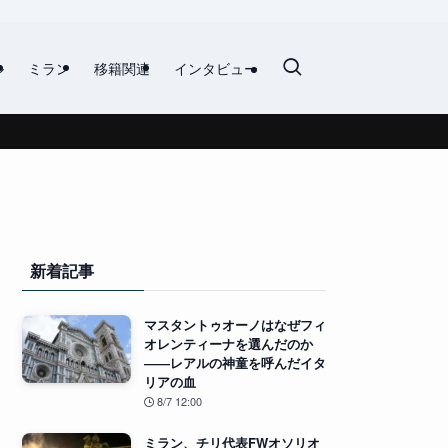
ル
ミラン
移籍関連
インタビュー
新着記事
マスタントゥオーノはなぜフィ
オレンティーナを選んだのか
――レアルの神童を呼んだイタ
リアの血
8/7 12:00
ミラン、チリ代表FWオソリオ