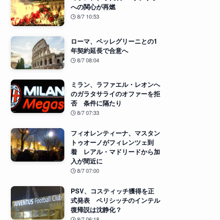
への関心が再燃
8/7 10:53
ローマ、ペッレグリーニとの1
年契約延長で合意へ
8/7 08:04
ミラン、ラファエル・レオンへ
のガラタサライのオファーを拒
否 条件に隔たり
8/7 07:33
フィオレンティーナ、マスタン
トゥオーノがフィレンツェ到
着 レアル・マドリードから加
入が間近に
8/7 07:00
PSV、コスティッチ獲得を正
式発表 ペリシッチのインテル
復帰説は沈静化？
8/7 06:18