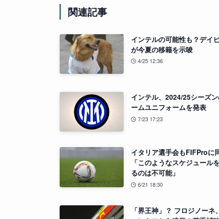
関連記事
インテルの可能性も？デイ
が今夏の移籍を示唆
4/25 12:36
インテル、2024/25シーズ
ームユニフォームを発表
7/23 17:23
イタリア選手会もFIFProに
「このようなスケジュール
るのは不可能」
6/21 18:30
「界王神」？ フロジノーネ