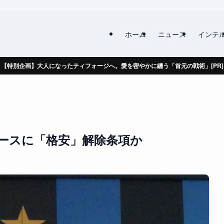
ホーム
ニュース
インテ
【特別企画】大人になったティフォージへ。愛を密やかに纏う「首元の戦術」[PR]
ースに「格安」解除条項か