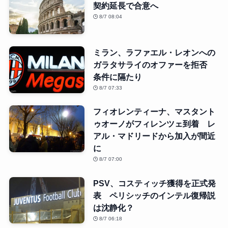
契約延長で合意へ
8/7 08:04
ミラン、ラファエル・レオンへの
ガラタサライのオファーを拒否
条件に隔たり
8/7 07:33
フィオレンティーナ、マスタント
ゥオーノがフィレンツェ到着 レ
アル・マドリードから加入が間近
に
8/7 07:00
PSV、コスティッチ獲得を正式発
表 ペリシッチのインテル復帰説
は沈静化？
8/7 06:18