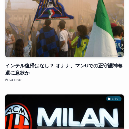
インテル復帰はなし？ オナナ、マンUでの正守護神奪
還に意欲か
3/3 12:30
ミラン