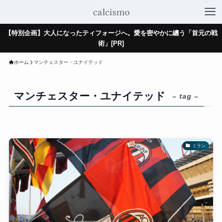
【特別企画】大人になったティフォージへ。愛を密やかに纏う「首元の戦
術」[PR]
ホーム
マンチェスター・ユナイテッド
マンチェスター・ユナイテッド
– tag –
ミラン