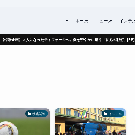
ホーム
ニュース
インテ
【特別企画】大人になったティフォージへ。愛を密やかに纏う「首元の戦術」[PR]
移籍関連
インテル