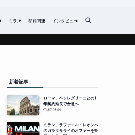
ル
ミラン
移籍関連
インタビュー
新着記事
ローマ、ペッレグリーニとの1
年契約延長で合意へ
8/7 08:04
ミラン、ラファエル・レオンへ
のガラタサライのオファーを拒