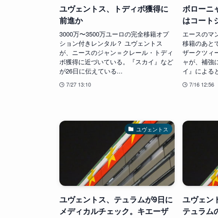
ユヴェントス、トディボ獲得に
ボローニ
前進か
はコート
3000万〜3500万ユーロの完全移籍オプ
エースのマ
ション付きレンタル？ ユヴェントス
移籍のあと
が、ニースのジャン＝クレール・トディ
ザークツィ
ボ獲得に近づいている。『スカイ』など
ャが、補強
が26日に伝えている...
イ』によると
7/27 13:10
7/16 12:56
ユヴェントス
ユヴェントス、テュラムが9日に
ユヴェン
メディカルチェック。キエーザ
テュラム