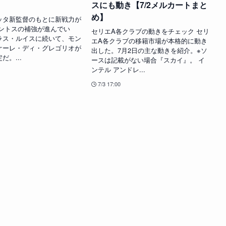
スにも動き【7/2メルカートまと
め】
ッタ新監督のもとに新戦力が
ェントスの補強が進んでい
セリエA各クラブの動きをチェック セリ
ラス・ルイスに続いて、モン
エA各クラブの移籍市場が本格的に動き
ケーレ・ディ・グレゴリオが
出した。7月2日の主な動きを紹介。※ソ
だ。...
ースは記載がない場合『スカイ』。 イ
ンテル アンドレ...
7/3 17:00