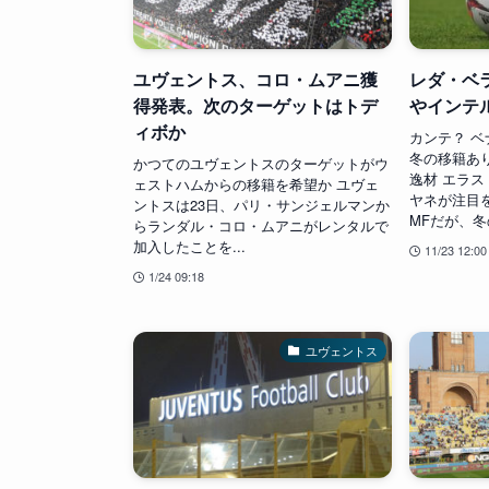
ユヴェントス、コロ・ムアニ獲
レダ・ベ
得発表。次のターゲットはトデ
やインテ
ィボか
カンテ？ ベ
冬の移籍あ
かつてのユヴェントスのターゲットがウ
逸材 エラ
ェストハムからの移籍を希望か ユヴェ
ヤネが注目
ントスは23日、パリ・サンジェルマンか
MFだが、冬の
らランダル・コロ・ムアニがレンタルで
加入したことを...
11/23 12:00
1/24 09:18
ユヴェントス