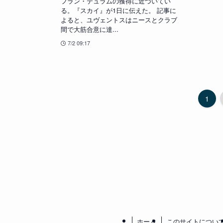
フラン・テュラムの獲得に近づいてい
る。『スカイ』が1日に伝えた。 記事に
よると、ユヴェントスはニースとクラブ
間で大筋合意に達...
7/2 09:17
1
ホーム
このサイトについ