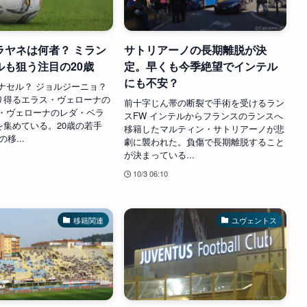
ラヤネは何者？ ミラン
サトリアーノの長期離脱が決
ルも狙う注目の20歳
定。早くも今季絶望でインテル
にも不安？
ナセル？ ジョルジーニョ？
り得るエラス・ヴェローナの
前十字じん帯の断裂で手術を受けるラン
ス・ヴェローナのレダ・ベラ
スFW インテルからフランスのランスへ
を集めている。20歳の若手
移籍したマルティン・サトリアーノが悲
移...
劇に襲われた。負傷で長期離脱すること
が決まっている...
10/3 06:10
移籍関連
ユヴェントス