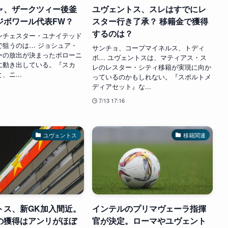
ャ、ザークツィー後釜
ユヴェントス、スレはすでにレ
ジボワール代表FW？
スター行き了承？ 移籍金で獲得
するのは？
ンチェスター・ユナイテッド
で狙うのは… ジョシュア・
サンチョ、コープマイネルス、トディ
ーの放出が決まったボローニ
ボ… ユヴェントスは、マティアス・ス
に動き出している。『スカ
レのレスター・シティ移籍が実現に向か
、ニ...
っているのかもしれない。『スポルトメ
ディアセット』な...
7/13 17:16
ユヴェントス
移籍関連
トス、新GK加入間近。
インテルのプリマヴェーラ指揮
の獲得はアンリがほぼ
官が決定。ローマやユヴェント