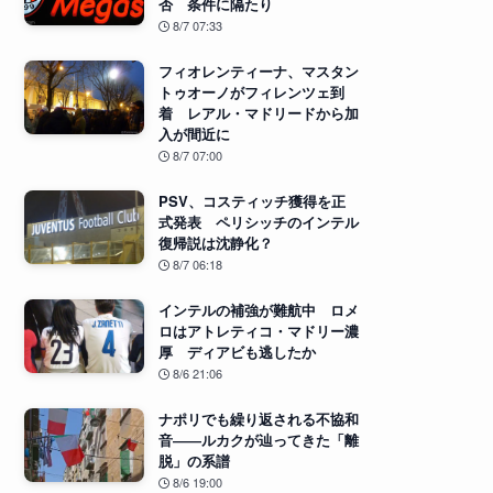
否 条件に隔たり
8/7 07:33
フィオレンティーナ、マスタン
トゥオーノがフィレンツェ到
着 レアル・マドリードから加
入が間近に
8/7 07:00
PSV、コスティッチ獲得を正
式発表 ペリシッチのインテル
復帰説は沈静化？
8/7 06:18
インテルの補強が難航中 ロメ
ロはアトレティコ・マドリー濃
厚 ディアビも逃したか
8/6 21:06
ナポリでも繰り返される不協和
音――ルカクが辿ってきた「離
脱」の系譜
8/6 19:00