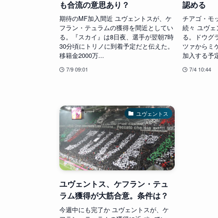
も合流の意思あり？
認める
期待のMF加入間近 ユヴェントスが、ケ
チアゴ・モ
フラン・テュラムの獲得を間近としてい
続々 ユヴ
る。『スカイ』は8日夜、選手が翌朝7時
る。ドウグ
30分頃にトリノに到着予定だと伝えた。
ツァからミ
移籍金2000万...
加入する予定
7/9 09:01
7/4 10:44
ユヴェントス
ユヴェントス、ケフラン・テュ
ラム獲得が大筋合意。条件は？
今週中にも完了か ユヴェントスが、ケ