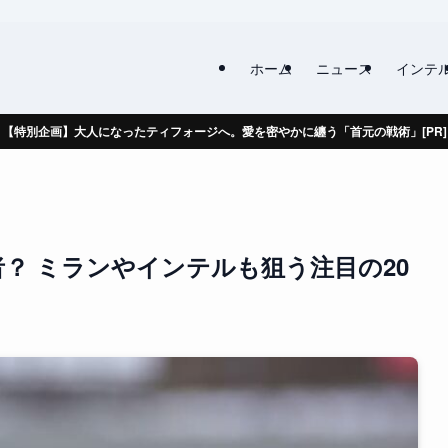
ホーム
ニュース
インテ
【特別企画】大人になったティフォージへ。愛を密やかに纏う「首元の戦術」[PR]
？ ミランやインテルも狙う注目の20