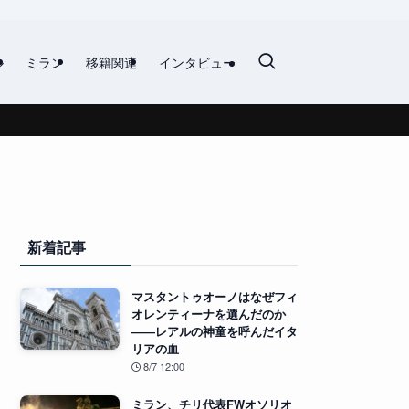
ル
ミラン
移籍関連
インタビュー
新着記事
マスタントゥオーノはなぜフィ
オレンティーナを選んだのか
――レアルの神童を呼んだイタ
リアの血
8/7 12:00
ミラン、チリ代表FWオソリオ