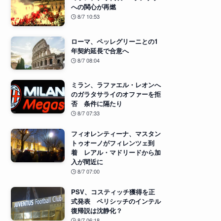
への関心が再燃
8/7 10:53
ローマ、ペッレグリーニとの1
年契約延長で合意へ
8/7 08:04
ミラン、ラファエル・レオンへ
のガラタサライのオファーを拒
否 条件に隔たり
8/7 07:33
フィオレンティーナ、マスタン
トゥオーノがフィレンツェ到
着 レアル・マドリードから加
入が間近に
8/7 07:00
PSV、コスティッチ獲得を正
式発表 ペリシッチのインテル
復帰説は沈静化？
8/7 06:18